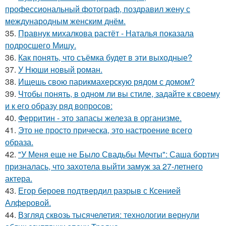
профессиональный фотограф, поздравил жену с
международным женским днём.
35.
Правнук михалкова растёт - Наталья показала
подросшего Мишу.
36.
Как понять, что съёмка будет в эти выходные?
37.
У Нюши новый роман.
38.
Ищешь свою парикмахерскую рядом с домом?
39.
Чтобы понять, в одном ли вы стиле, задайте к своему
и к его образу ряд вопросов:
40.
Ферритин - это запасы железа в организме.
41.
Это не просто прическа, это настроение всего
образа.
42.
"У Меня еще не Было Свадьбы Мечты": Саша бортич
призналась, что захотела выйти замуж за 27-летнего
актера.
43.
Егор бероев подтвердил разрыв с Ксенией
Алферовой.
44.
Взгляд сквозь тысячелетия: технологии вернули