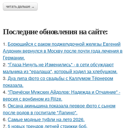
читать дальше →
Последние обновления на сайте:
1.
Борющийся с раком поджелудочной железы Евгений
Алдонин вернулся в Москву после почти года лечения в
Германии.
2.
"Глаза Ничуть не Изменились" - в сети обсуждают
мальчика из "ералаша", который ходил за хлебушком.
3.
Дуа липа фото со свадьбы с Каллумом Тёрнером
показала.
4.
"Причёски Мужских Айдолов: Надежда и Отчаяние" -
версия с вонбином из Riize.
5.
Оксана акиньшина показала первое фото с сыном
после родов в госпитале "Лапино".
6.
Самые модные туфли на лето 2026.
7.
5 новых трендов летней стрижки боб.