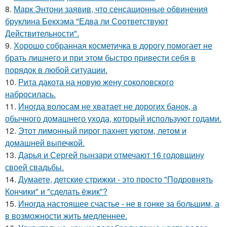
8.
Марк Энтони заявив, что сенсационные обвинения
бруклина Бекхэма "Едва ли Соответствуют
Действительности".
9.
Хорошо собранная косметичка в дорогу помогает не
брать лишнего и при этом быстро привести себя в
порядок в любой ситуации.
10.
Рита дакота на новую жену соколовского
набросилась.
11.
Иногда волосам не хватает не дорогих банок, а
обычного домашнего ухода, который используют годами.
12.
Этот лимонный пирог пахнет уютом, летом и
домашней выпечкой.
13.
Дарья и Сергей пынзари отмечают 16 годовщину
своей свадьбы.
14.
Думаете, детские стрижки - это просто "Подровнять
Кончики" и "сделать ёжик"?
15.
Иногда настоящее счастье - не в гонке за большим, а
в возможности жить медленнее.