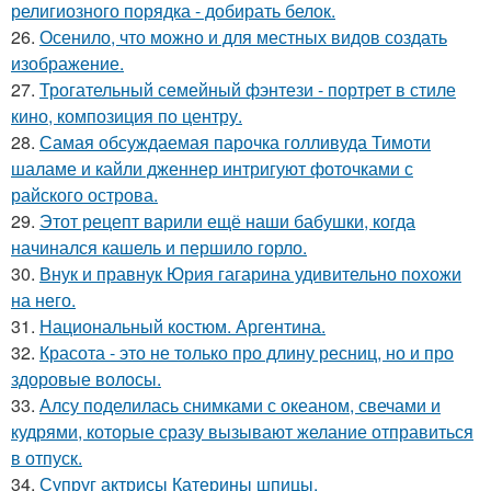
религиозного порядка - добирать белок.
26.
Осенило, что можно и для местных видов создать
изображение.
27.
Трогательный семейный фэнтези - портрет в стиле
кино, композиция по центру.
28.
Самая обсуждаемая парочка голливуда Тимоти
шаламе и кайли дженнер интригуют фоточками с
райского острова.
29.
Этот рецепт варили ещё наши бабушки, когда
начинался кашель и першило горло.
30.
Внук и правнук Юрия гагарина удивительно похожи
на него.
31.
Национальный костюм. Аргентина.
32.
Красота - это не только про длину ресниц, но и про
здоровые волосы.
33.
Алсу поделилась снимками с океаном, свечами и
кудрями, которые сразу вызывают желание отправиться
в отпуск.
34.
Супруг актрисы Катерины шпицы,