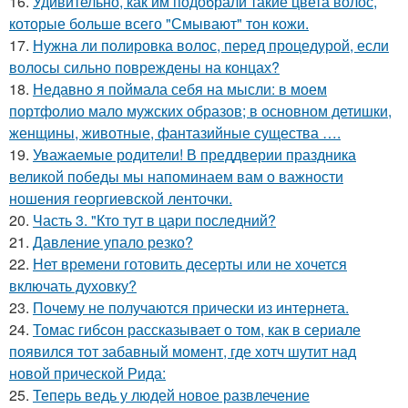
16.
Удивительно, как им подобрали такие цвета волос,
которые больше всего "Смывают" тон кожи.
17.
Нужна ли полировка волос, перед процедурой, если
волосы сильно повреждены на концах?
18.
Недавно я поймала себя на мысли: в моем
портфолио мало мужских образов; в основном детишки,
женщины, животные, фантазийные существа ….
19.
Уважаемые родители! В преддверии праздника
великой победы мы напоминаем вам о важности
ношения георгиевской ленточки.
20.
Часть 3. "Кто тут в цари последний?
21.
Давление упало резко?
22.
Нет времени готовить десерты или не хочется
включать духовку?
23.
Почему не получаются прически из интернета.
24.
Томас гибсон рассказывает о том, как в сериале
появился тот забавный момент, где хотч шутит над
новой прической Рида:
25.
Теперь ведь у людей новое развлечение