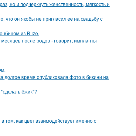
з, но и подчеркнуть женственность, мягкость и
о, что он якобы не пригласил ее на свадьбу с
онбином из Riize.
 месяцев после родов - говорит, импланты
ом.
за долгое время опубликовала фото в бикини на
 "сделать ёжик"?
а в том, как цвет взаимодействует именно с