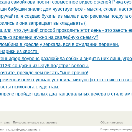
сана самойлова постит совместное видео с женой Рика оуэ
ши бабушки знали: дом чувствует всё - мысли, слова, настр
ручайте, я создаю букеты из мыла и для рекламы подруга с
рились и она запрещает выкладывать (.
шили, что лучший способ проводить этот день - это заесть е
олько времени нужно на свадебную съемку?
ломбина в кресле у зеркала, вся в ожидании перемен.
нарики из хвоста.
еннифер лоуренс разлюбила собак и видит в них лишь угро
0126: сонджин из Day6 подстриг волосы.
очтите, прежде чем писать "мне срочно!
ременная юля пушман устроила милую фотосессию со свое
веты психолога студентам.
апреле пройдет целых два танцевальных вечера в стиле амп
.
онтакты
Пользовательское соглашение
Обратная связь
олитика конфидециальности
Копирование разрешено при у