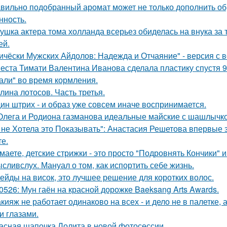
вильно подобранный аромат может не только дополнить обра
нность.
ушка актера тома холланда всерьез обиделась на внука за т
ей.
ичёски Мужских Айдолов: Надежда и Отчаяние" - версия с в
еста Тимати Валентина Иванова сделала пластику спустя 9
али" во время кормления.
лина лотосов. Часть третья.
ин штрих - и образ уже совсем иначе воспринимается.
Олега и Родиона газманова идеальные майские с шашлычк
 не Хотела это Показывать": Анастасия Решетова впервые 
те.
маете, детские стрижки - это просто "Подровнять Кончики" и
сливслух. Мануал о том, как испортить себе жизнь.
ейды на висок, это лучшее решение для коротких волос.
0526: Мун гаён на красной дорожке Baeksang Arts Awards.
кияж не работает одинаково на всех - и дело не в палетке, 
и глазами.
асная шапочка Лолита в новой фотосессии.