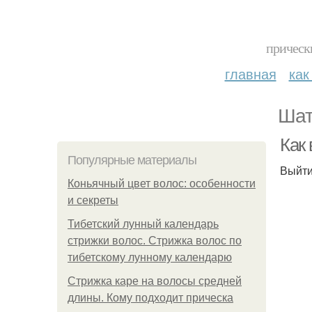
прическ
главная
как
Шат
Как 
Популярные материалы
Выйти
Коньячный цвет волос: особенности
и секреты
Тибетский лунный календарь
стрижки волос. Стрижка волос по
тибетскому лунному календарю
Стрижка каре на волосы средней
длины. Кому подходит прическа