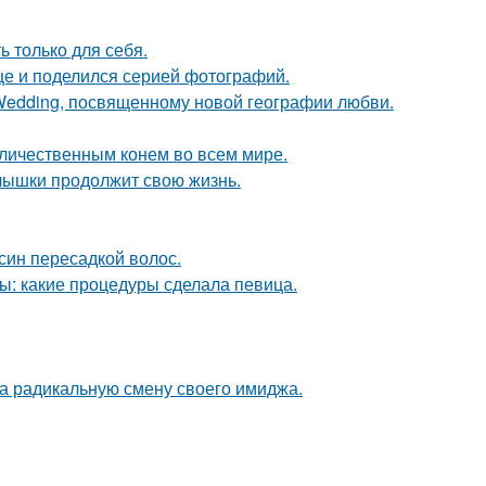
 только для себя.
ице и поделился серией фотографий.
 Wedding, посвященному новой географии любви.
личественным конем во всем мире.
алышки продолжит свою жизнь.
син пересадкой волос.
ы: какие процедуры сделала певица.
а радикальную смену своего имиджа.