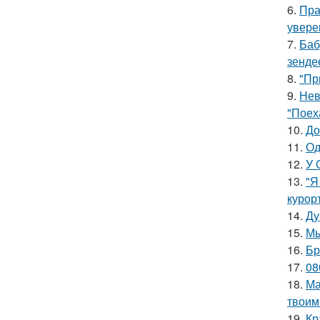
6.
Пра
увере
7.
Баб
зенде
8.
"Пр
9.
Нев
"Поех
10.
До
11.
Од
12.
У 
13.
"Я
курор
14.
Ду
15.
Мы
16.
Бр
17.
08
18.
Ма
твоим
19.
Кр