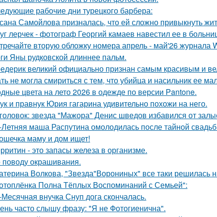
едующие рабочие дни турецкого барбера:
сана Самойлова призналась, что ей сложно привыкнуть жить
уг лерчек - фотограф Георгий камаев навестил ее в больн
тречайте вторую обложку номера апрель - май'26 журнала
ги Яны рудковской длиннее пальм.
едерик великий официально признан самым красивым и ве
ть не могла смириться с тем, что убийца и насильник ее м
дные цвета на лето 2026 в одежде по версии Pantone.
ук и правнук Юрия гагарина удивительно похожи на него.
головок: звезда "Мажора" Денис шведов избавился от залы
-Летняя маша Распутина омолодилась после тайной свадьб
ошечка маму и дом ищет!
рритин - это запасы железа в организме.
 поводу окрашивания.
атерина Волкова, "Звезда"Ворониных" все таки решилась н
отоплёнка Полна Тёплых Воспоминаний с Семьей":
-Месячная внучка Снуп дога скончалась.
ень часто слышу фразу: "Я не Фотогиенична".