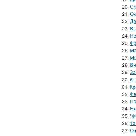
20.
Сл
21.
Ок
22.
Др
23.
Вс
24.
Но
25.
Фр
26.
Ма
27.
Мо
28.
Вн
29.
За
30.
61
31.
Кр
32.
Фе
33.
По
34.
Ек
35.
"Ф
36.
10
37.
Оч