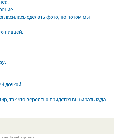
нса.
оение.
огласилась сделать фото, но потом мы
го пиццей.
зу.
й дочкой.
ир, так что вероятно придется выбирать куда
казании обратной гиперссылки.