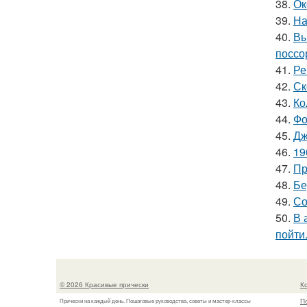
38.
Ок
39.
На
40.
Вы
поссо
41.
Ре
42.
Ск
43.
Ко
44.
Фо
45.
Дж
46.
19
47.
Пр
48.
Бе
49.
Со
50.
В 
пойти
© 2026 Красивые прически
К
П
Прически на каждый день. Пошаговые руководства, советы и мастер-классы