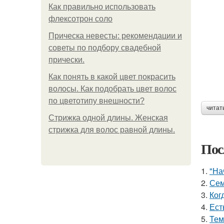
Как правильно использовать
флексотрон соло
Прическа невесты: рекомендации и
советы по подбору свадебной
прически.
Как понять в какой цвет покрасить
волосы. Как подобрать цвет волос
по цветотипу внешности?
читат
Стрижка одной длины. Женская
стрижка для волос равной длины.
Пос
1.
"На
2.
Сем
3.
Ког
4.
Ест
5.
Тем