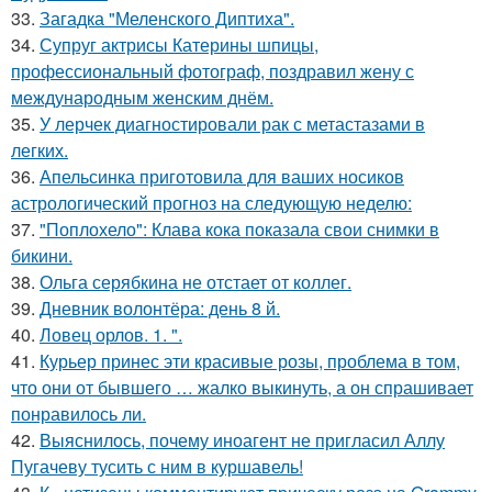
33.
Загадка "Меленского Диптиха".
34.
Супруг актрисы Катерины шпицы,
профессиональный фотограф, поздравил жену с
международным женским днём.
35.
У лерчек диагностировали рак с метастазами в
легких.
36.
Апельсинка приготовила для ваших носиков
астрологический прогноз на следующую неделю:
37.
"Поплохело": Клава кока показала свои снимки в
бикини.
38.
Ольга серябкина не отстает от коллег.
39.
Дневник волонтёра: день 8 й.
40.
Ловец орлов. 1. ".
41.
Курьер принес эти красивые розы, проблема в том,
что они от бывшего … жалко выкинуть, а он спрашивает
понравилось ли.
42.
Выяснилось, почему иноагент не пригласил Аллу
Пугачеву тусить с ним в куршавель!