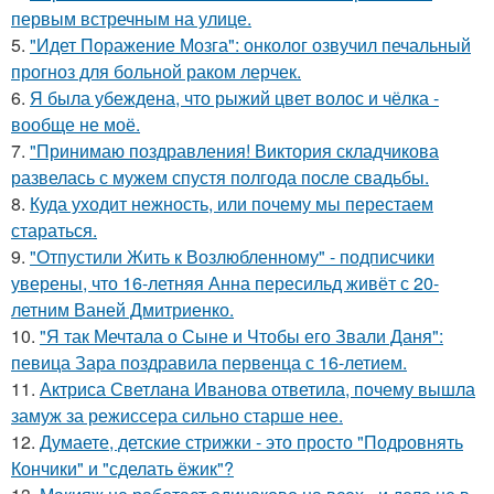
первым встречным на улице.
5.
"Идет Поражение Мозга": онколог озвучил печальный
прогноз для больной раком лерчек.
6.
Я была убеждена, что рыжий цвет волос и чёлка -
вообще не моё.
7.
"Принимаю поздравления! Виктория складчикова
развелась с мужем спустя полгода после свадьбы.
8.
Куда уходит нежность, или почему мы перестаем
стараться.
9.
"Отпустили Жить к Возлюбленному" - подписчики
уверены, что 16-летняя Анна пересильд живёт с 20-
летним Ваней Дмитриенко.
10.
"Я так Мечтала о Сыне и Чтобы его Звали Даня":
певица Зара поздравила первенца с 16-летием.
11.
Актриса Светлана Иванова ответила, почему вышла
замуж за режиссера сильно старше нее.
12.
Думаете, детские стрижки - это просто "Подровнять
Кончики" и "сделать ёжик"?