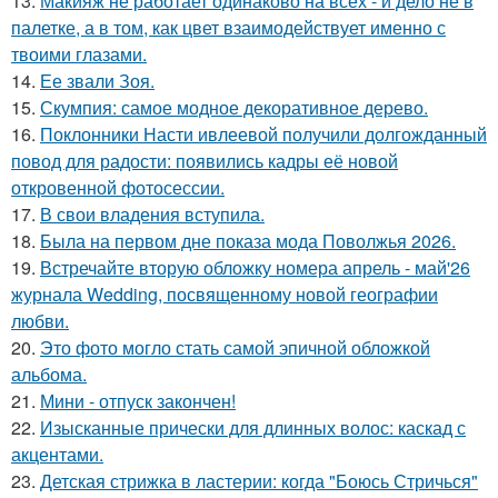
13.
Макияж не работает одинаково на всех - и дело не в
палетке, а в том, как цвет взаимодействует именно с
твоими глазами.
14.
Ее звали Зоя.
15.
Скумпия: самое модное декоративное дерево.
16.
Поклонники Насти ивлеевой получили долгожданный
повод для радости: появились кадры её новой
откровенной фотосессии.
17.
В свои владения вступила.
18.
Была на первом дне показа мода Поволжья 2026.
19.
Встречайте вторую обложку номера апрель - май'26
журнала Wedding, посвященному новой географии
любви.
20.
Это фото могло стать самой эпичной обложкой
альбома.
21.
Мини - отпуск закончен!
22.
Изысканные прически для длинных волос: каскад с
акцентами.
23.
Детская стрижка в ластерии: когда "Боюсь Стричься"