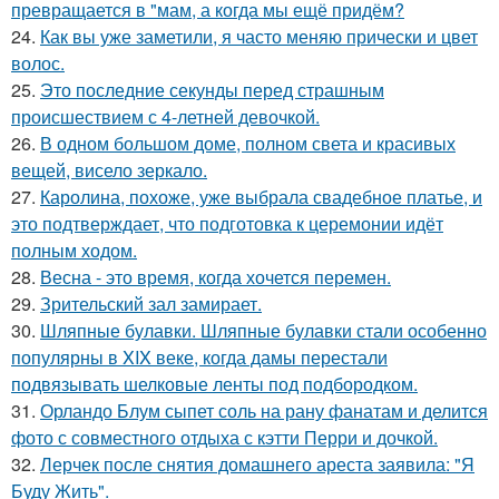
превращается в "мам, а когда мы ещё придём?
24.
Как вы уже заметили, я часто меняю прически и цвет
волос.
25.
Это последние секунды перед страшным
происшествием с 4-летней девочкой.
26.
В одном большом доме, полном света и красивых
вещей, висело зеркало.
27.
Каролина, похоже, уже выбрала свадебное платье, и
это подтверждает, что подготовка к церемонии идёт
полным ходом.
28.
Весна - это время, когда хочется перемен.
29.
Зрительский зал замирает.
30.
Шляпные булавки. Шляпные булавки стали особенно
популярны в XIX веке, когда дамы перестали
подвязывать шелковые ленты под подбородком.
31.
Орландо Блум сыпет соль на рану фанатам и делится
фото с совместного отдыха с кэтти Перри и дочкой.
32.
Лерчек после снятия домашнего ареста заявила: "Я
Буду Жить".