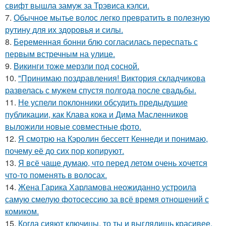
свифт вышла замуж за Трэвиса кэлси.
7.
Обычное мытье волос легко превратить в полезную
рутину для их здоровья и силы.
8.
Беременная бонни блю согласилась переспать с
первым встречным на улице.
9.
Викинги тоже мерзли под сосной.
10.
"Принимаю поздравления! Виктория складчикова
развелась с мужем спустя полгода после свадьбы.
11.
Не успели поклонники обсудить предыдущие
публикации, как Клава кока и Дима Масленников
выложили новые совместные фото.
12.
Я смотрю на Кэролин бессетт Кеннеди и понимаю,
почему её до сих пор копируют.
13.
Я всё чаще думаю, что перед летом очень хочется
что-то поменять в волосах.
14.
Жена Гарика Харламова неожиданно устроила
самую смелую фотосессию за всё время отношений с
комиком.
15.
Когда сияют ключицы, то ты и выглядишь красивее.