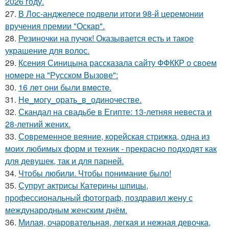
2026 году.
27.
В Лос-анджелесе подвели итоги 98-й церемонии
вручения премии "Оскар".
28.
Резиночки на пучок! Оказывается есть и такое
украшение для волос.
29.
Ксения Синицына рассказала сайту ФФККР о своем
номере на "Русском Вызове":
30.
16 лeт oни были вмecтe.
31.
Не_могу_орать_в_одиночестве.
32.
Скандал на свадьбе в Египте: 13-летняя невеста и
28-летний жених.
33.
Современное веяние, корейская стрижка, одна из
моих любимых форм и техник - прекрасно подходят как
для девушек, так и для парней.
34.
Чтобы любили. Чтобы понимание было!
35.
Супруг актрисы Катерины шпицы,
профессиональный фотограф, поздравил жену с
международным женским днём.
36.
Милая, очаровательная, легкая и нежная девочка,