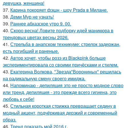
девушка, женщина!
37.
Карина покоряет фэшн - шоу Prada в Милане.
38.
Деми Мур не узнать!
39.
Раннее абхазское утро 9. 00.
40.
Скоро весна! Ловите подборку идей маникюра в
трендовых цветах весны 2026.
41.
Стрельба в анапском техникуме: стрелок задержан,
есть погибший и раненые.
42.
Автор хочет, чтобы розэ из Blackpink больше
экспериментировала со своими причёсками и стилем.
43.
Екатерина Волкова, "Звезда"Ворониных" решилась
на радикальную смену своего имиджа.
44.
Напоминаю - депиляция это не просто модное слово
или тренд, депиляция - это прежде всего гигиена, это
любовь к себе!
45.
Стильная короткая стрижка превращает седину в
модный акцент, подчёркивая дерзкий и современный
образ.
46.
Тренд показать мой 2016 г.