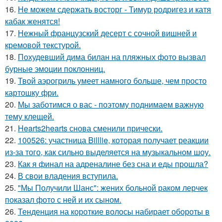
16.
Не можем сдержать восторг - Тимур родригез и катя
кабак женятся!
17.
Нежный французский десерт с сочной вишней и
кремовой текстурой.
18.
Похудевший дима билан на пляжных фото вызвал
бурные эмоции поклонниц.
19.
Твой аэрогриль умеет намного больше, чем просто
картошку фри.
20.
Мы заботимся о вас - поэтому поднимаем важную
тему клещей.
21.
Hearts2hearts снова сменили прически.
22.
100526: участница Billlie, которая получает реакции
из-за того, как сильно выделяется на музыкальном шоу.
23.
Как я финал на адреналине без сна и еды прошла?
24.
В свои владения вступила.
25.
"Мы Получили Шанс": жених больной раком лерчек
показал фото с ней и их сыном.
26.
Тенденция на короткие волосы набирает обороты в