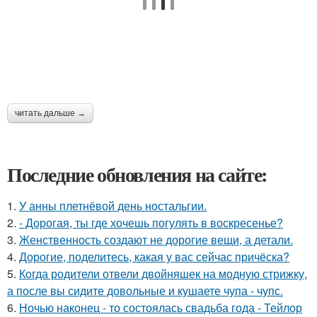
читать дальше →
Последние обновления на сайте:
1.
У анны плетнёвой день ностальгии.
2.
- Дорогая, ты где хочешь погулять в воскресенье?
3.
Женственность создают не дорогие вещи, а детали.
4.
Дорогие, поделитесь, какая у вас сейчас причёска?
5.
Когда родители отвели двойняшек на модную стрижку,
а после вы сидите довольные и кушаете чупа - чупс.
6.
Ночью наконец - то состоялась свадьба года - Тейлор