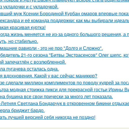
з укладочки и с укладочкой.
вший муж Ксении Бородиной Курбан омаров впервые показ
ександра и её команда поддержки: как мы выбирали идеаль
какая красивая куртка!
огда жизнь меняется не из-за одного большого решения, а 
уть, но стабильно.
машние равиоли - это не про "Долго и Сложно".
бедитель 21-го сезона "Битвы Экстрасенсов" Олег шепс, к
ой запечатлён с возлюбленной.
ла пугачева осталась одна.
я вдохновения. Какой у вас сейчас маникюр?
зе сделали миллион комплиментов по поводу кудрей за пос
ьтра модная стрижка пикси для прекрасной гостьи Ирины В
на бушина все свои прически за много лет показала.
-Летняя Светлана Бондарчук в откровенном бикини отдыхает
ерла бриджит бардо.
ать лучшей версией себя никогда не поздно!