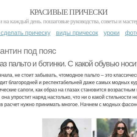
КРАСИВЫЕ ПРИЧЕСКИ
и на каждый день. пошаговые руководства, советы и масте
 сделать прическу
виды причесок
уроки
фот
антин под пояс
з пальто и ботинки. С какой обувью носи
ачала, не стоит забывать, чтомодное пальто – это классиче
дит благородней и респектабельней даже самых модных курт
ические сапоги, как образ на глазах становится возрастным
, она упростит наряд настолько, что ни о какой стильности 
 в расчет нужно принимать многое. Начнем с модных фасон