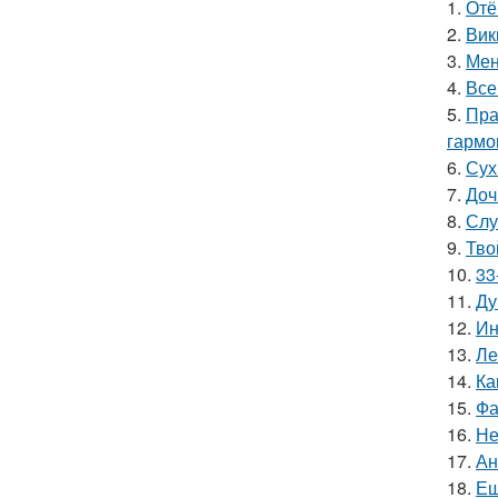
1.
Отё
2.
Вик
3.
Мен
4.
Все
5.
Пра
гармо
6.
Сух
7.
Доч
8.
Слу
9.
Тво
10.
33
11.
Ду
12.
Ин
13.
Ле
14.
Ка
15.
Фа
16.
Не
17.
Ан
18.
Ещ