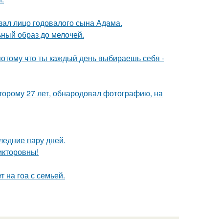
ал лицо годовалого сына Адама.
ный образ до мелочей.
потому что ты каждый день выбираешь себя -
оторому 27 лет, обнародовал фотографию, на
ледние пару дней.
икторовны!
 на гоа с семьей.