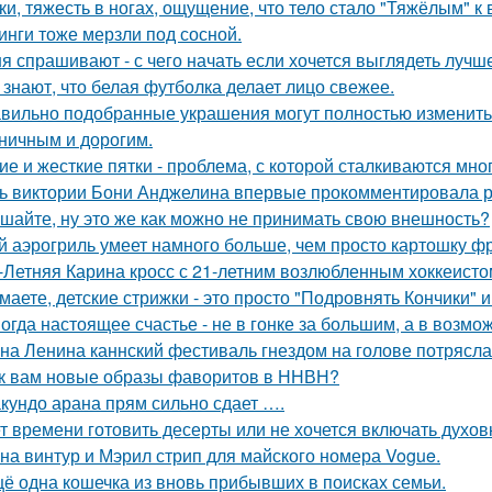
ки, тяжесть в ногах, ощущение, что тело стало "Тяжёлым" к
инги тоже мерзли под сосной.
я спрашивают - с чего начать если хочется выглядеть лучш
 знают, что белая футболка делает лицо свежее.
вильно подобранные украшения могут полностью изменить 
ничным и дорогим.
ие и жесткие пятки - проблема, с которой сталкиваются мно
ь виктории Бони Анджелина впервые прокомментировала р
шайте, ну это же как можно не принимать свою внешность?
й аэрогриль умеет намного больше, чем просто картошку фр
-Летняя Карина кросс с 21-летним возлюбленным хоккеисто
маете, детские стрижки - это просто "Подровнять Кончики" и
огда настоящее счастье - не в гонке за большим, а в возмо
на Ленина каннский фестиваль гнездом на голове потрясла
к вам новые образы фаворитов в ННВН?
кундо арана прям сильно сдает ….
т времени готовить десерты или не хочется включать духов
на винтур и Мэрил стрип для майского номера Vogue.
ё одна кошечка из вновь прибывших в поисках семьи.