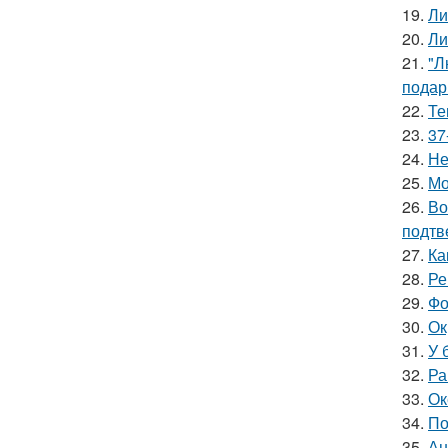
19.
Ли
20.
Ли
21.
"Л
подар
22.
Те
23.
37
24.
Не
25.
Мо
26.
Во
подтв
27.
Ка
28.
Ре
29.
Фо
30.
Ок
31.
У 
32.
Ра
33.
Ок
34.
По
35.
Ан