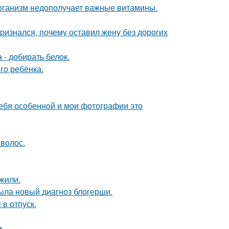
 организм недополучает важные витамины.
ризнался, почему оставил жену без дорогих
 - добирать белок.
го ребёнка.
себя особенной и мои фотографии это
 волос.
жили.
рыла новый диагноз блогерши.
 в отпуск.
.