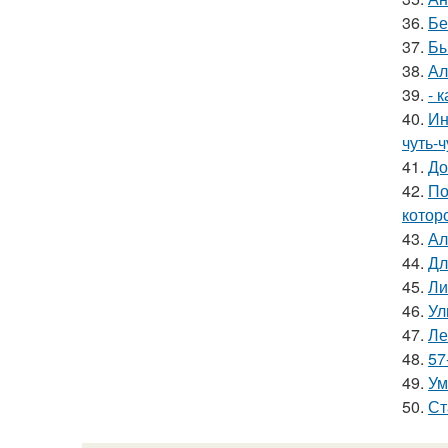
36.
Бе
37.
Бы
38.
Ал
39.
- 
40.
Ин
чуть-ч
41.
До
42.
По
котор
43.
Ал
44.
Дл
45.
Ли
46.
Ул
47.
Ле
48.
57
49.
Ум
50.
Ст