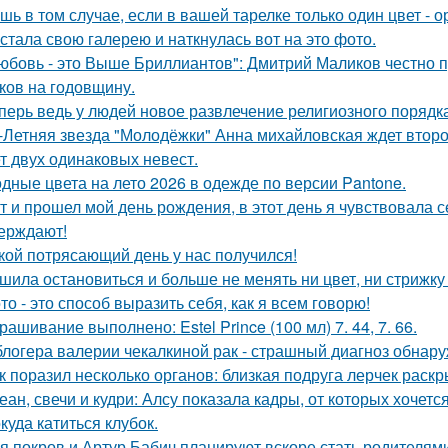
шь в том случае, если в вашей тарелке только один цвет -
стала свою галерею и наткнулась вот на это фото.
юбовь - это Выше Бриллиантов": Дмитрий Маликов честно п
ков на годовщину.
перь ведь у людей новое развлечение религиозного порядка
-Летняя звезда "Молодёжки" Анна михайловская ждет второ
т двух одинаковых невест.
дные цвета на лето 2026 в одежде по версии Pantone.
т и прошел мой день рождения, в этот день я чувствовала 
ерждают!
кой потрясающий день у нас получился!
шила остановиться и больше не менять ни цвет, ни стрижку
то - это способ выразить себя, как я всем говорю!
рашивание выполнено: Estel Prince (100 мл) 7. 44, 7. 66.
блогера валерии чекалкиной рак - страшный диагноз обнару
к поразил несколько органов: близкая подруга лерчек раск
еан, свечи и кудри: Алсу показала кадры, от которых хочется
куда катиться клубок.
я покров и Артур Бабич планируют вскоре стать родителями