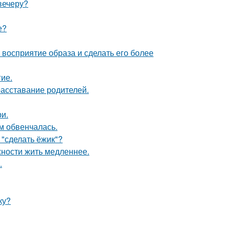
 вечеру?
е?
восприятие образа и сделать его более
гие.
асставание родителей.
и.
м обвенчалась.
 "сделать ёжик"?
жности жить медленнее.
.
ку?