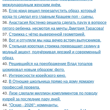
международным женским днём.
35.
Егор крид решил перезапустить образ, который
когда-то сделал его главным Крашем поп - сцены.
36.
Анастасия Костенко решила сделать паузу в вопросе
пятого ребенка, несмотря на мечты Дмитрия Тарасова!
37.
Стрижка с чётко выверенной геометрией.
38.
Вот и отгуляли мы наш вечер встреч выпускников.
39.
Стильная короткая стрижка превращает седину в
модный акцент, подчёркивая дерзкий и современный
образ.
40.
Решившийся на преображение Влад топалов
шокировал новым образом: фото.
41.
Интересности корейского кино.
42.
В Отношке школьница прямо на дому ярмарку
профессий провела.
43.
Лизе сделали миллион комплиментов по поводу
кудрей за последние пару дней.
44.
"Оскар - 2026": номинанты.