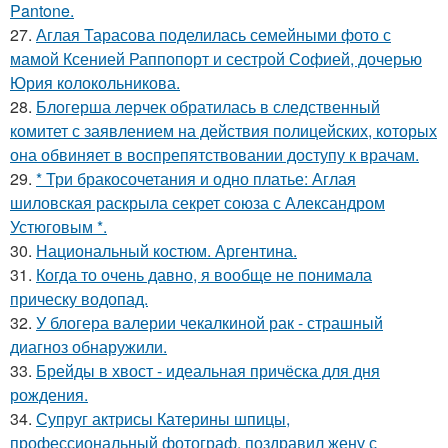
Pantone.
27.
Аглая Тарасова поделилась семейными фото с
мамой Ксенией Раппопорт и сестрой Софией, дочерью
Юрия колокольникова.
28.
Блогерша лерчек обратилась в следственный
комитет с заявлением на действия полицейских, которых
она обвиняет в воспрепятствовании доступу к врачам.
29.
* Три бракосочетания и одно платье: Аглая
шиловская раскрыла секрет союза с Александром
Устюговым *.
30.
Национальный костюм. Аргентина.
31.
Когда то очень давно, я вообще не понимала
прическу водопад.
32.
У блогера валерии чекалкиной рак - страшный
диагноз обнаружили.
33.
Брейды в хвост - идеальная причёска для дня
рождения.
34.
Супруг актрисы Катерины шпицы,
профессиональный фотограф, поздравил жену с