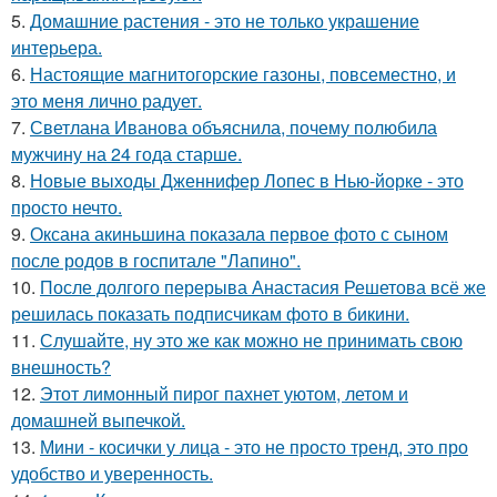
5.
Домашние растения - это не только украшение
интерьера.
6.
Настоящие магнитогорские газоны, повсеместно, и
это меня лично радует.
7.
Светлана Иванова объяснила, почему полюбила
мужчину на 24 года старше.
8.
Новые выходы Дженнифер Лопес в Нью-йорке - это
просто нечто.
9.
Оксана акиньшина показала первое фото с сыном
после родов в госпитале "Лапино".
10.
После долгого перерыва Анастасия Решетова всё же
решилась показать подписчикам фото в бикини.
11.
Слушайте, ну это же как можно не принимать свою
внешность?
12.
Этот лимонный пирог пахнет уютом, летом и
домашней выпечкой.
13.
Мини - косички у лица - это не просто тренд, это про
удобство и уверенность.