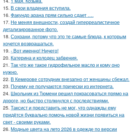
14.
1 мая. Козьма.
15.
В свои владения вступила.
16.
Факундо арана прям сильно сдает ….
17.
Не меняя внешности, создай гиперреалистичное
детализированное фото.
18.
Сохрани, потому что это те самые блюда, к которым
хочется возвращаться.
19.
- Вот именно! Ничего!
20.
Катерина и колодец забвения.
21.
Так что же такое гидрофильное масло и кому оно
нужно.
22.
В Кемерове сотрудник внезапно от женщины сбежал.
23.
Почему не получаются прически из интернета.
24.
Школьник из Тюмени решил покрасоваться прямо на
дороге, но быстро столкнулся с последствиями.
25.
Таксист и представить не мог, что однажды ему
придётся буквально помочь новой жизни появиться на
свет - своими руками.
26.
Модные цвета на лето 2026 в одежде по версии