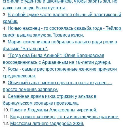
сгоняли студентов и школьников, чтобы забить зал, но
даже так везде были пустоты.
3.
В любой сумке часто валяется обычный пластиковый
крабик.
4.
Ночью наконец - то состоялась свадьба года - Тейлор
свифт вышла замуж за Трэвиса кэлси.
5.
Мария кожевникова побрилась налысо ради роли в
фильме "Батальонъ".
6.
"Тогда она Была Алиной": Юлия Барановская
воссоединилась с Аршавиным на 18-летии дочери.
7.
Косы - самые распространенные женские прически
средневековья.
8.
Обычный салат можно сделать в разы вкуснее …
просто поменяв заправку.
9.
Семейная драма из-за стрижки у альпак в
барнаульском зоопарке произошла.
10.
Памяти Людмилы Алексеевны чурсиной.
11.
Когда сияют ключицы, то ты и выглядишь красивее.
12.
Мастхэвы летнего гардероба 2026.