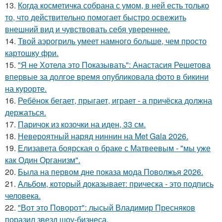
13.
Когда косметичка собрана с умом, в ней есть только
то, что действительно помогает быстро освежить
внешний вид и чувствовать себя увереннее.
14.
Твой аэрогриль умеет намного больше, чем просто
картошку фри.
15.
"Я не Хотела это Показывать": Анастасия Решетова
впервые за долгое время опубликовала фото в бикини
на курорте.
16.
Ребёнок бегает, прыгает, играет - а причёска должна
держаться.
17.
Паричок из козочки на иден, 33 см.
18.
Невероятный наряд ниннин на Met Gala 2026.
19.
Елизавета боярская о браке с Матвеевым - "мы уже
как Один Организм".
20.
Была на первом дне показа мода Поволжья 2026.
21.
Альбом, который доказывает: прическа - это подпись
человека.
22.
"Вот это Поворот": лысый Владимир Пресняков
поразил звезд шоу-бизнеса.