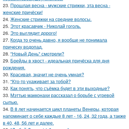
23.
Прошлая весна - мужские стрижки, эта весна -
женские причёски!
24.
Женские стрижки на средние волосы.
25.
Этот красавчик - Николай гоголь.
26.
Это выглядит дорого!
27.
Когда то очень давно, я вообще не понимала
прическу водопад.
28.
"Новый День" смотрели?
29.
Брейды в хвост - идеальная причёска для дня
рождения.
30.
Красивая, значит не очень умная?
31.
"Кто-то ухаживает за тобой?
32.
Как понять, что съёмка будет в эти выходные?
33.
Мэттью макконахи рассказал о борьбе с угревой
сыпью.
34.
В 8 лет начинается цикл планеты Венеры, которая
напоминает о себе каждые 8 лет - 16, 24, 32 года, а также
в 40, 48, 56 лет и далее.