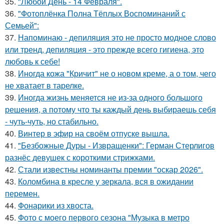
35.
"Любой День - 14 Февраля".
36.
"Фотоплёнка Полна Тёплых Воспоминаний с
Семьей":
37.
Напоминаю - депиляция это не просто модное слово
или тренд, депиляция - это прежде всего гигиена, это
любовь к себе!
38.
Иногда кожа "Кричит" не о новом креме, а о том, чего
не хватает в тарелке.
39.
Иногда жизнь меняется не из-за одного большого
решения, а потому что ты каждый день выбираешь себя
- чуть-чуть, но стабильно.
40.
Винтер в эфир на своём отпуске вышла.
41.
"Безбожные Дуры - Извращенки": Герман Стерлигов
разнёс девушек с короткими стрижками.
42.
Стали известны номинанты премии "оскар 2026".
43.
Коломбина в кресле у зеркала, вся в ожидании
перемен.
44.
Фонарики из хвоста.
45.
Фото с моего первого сезона "Музыка в метро