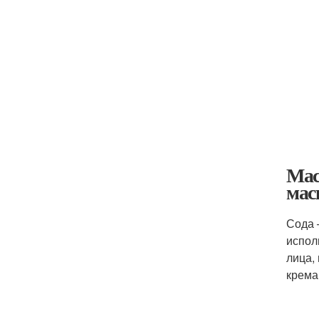
Мас
мас
Сода 
испол
лица,
крема