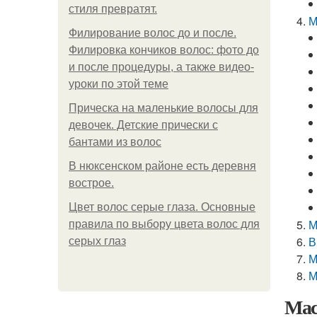
стиля превратят.
М
Филирование волос до и после.
Филировка кончиков волос: фото до
и после процедуры, а также видео-
уроки по этой теме
Прическа на маленькие волосы для
девочек. Детские прически с
бантами из волос
В нюксенском районе есть деревня
вострое.
Цвет волос серые глаза. Основные
М
правила по выбору цвета волос для
В
серых глаз
М
М
Мас