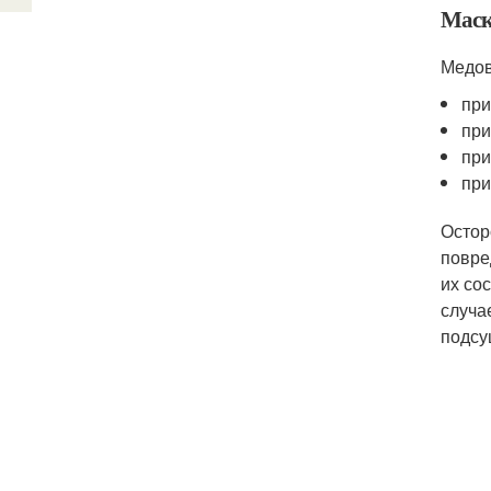
Маска
Медов
при
при
при
при
Остор
повре
их со
случа
подсу