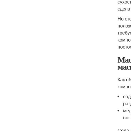
сухос
сдела
Но ст
полож
требу
компо
посто
Мас
мас
Как о
компо
сод
раз
мёд
вос
Сода 