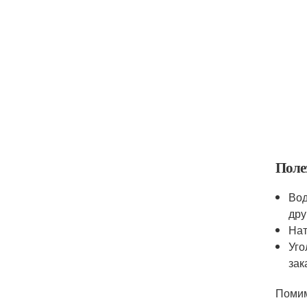
Поле
Вод
дру
Нат
Уго
зак
Помим