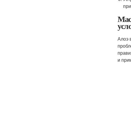
при
Мас
усл
Алоэ 
пробл
прави
и при