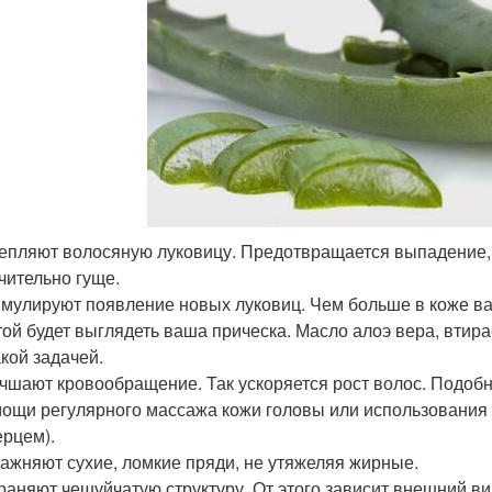
епляют волосяную луковицу. Предотвращается выпадение, 
чительно гуще.
мулируют появление новых луковиц. Чем больше в коже в
той будет выглядеть ваша прическа. Масло алоэ вера, втир
акой задачей.
чшают кровообращение. Так ускоряется рост волос. Подоб
ощи регулярного массажа кожи головы или использования 
ерцем).
ажняют сухие, ломкие пряди, не утяжеляя жирные.
раняют чешуйчатую структуру. От этого зависит внешний ви