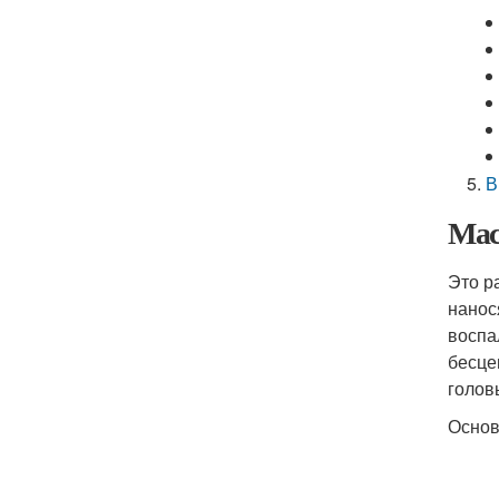
В
Мас
Это р
нанос
воспа
бесце
голов
Основ