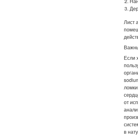
Нан
Дер
Лист 
помещ
дейст
Важны
Если 
польз
орган
sodiu
ломким
сердц
от ис
анали
произ
систе
в нат