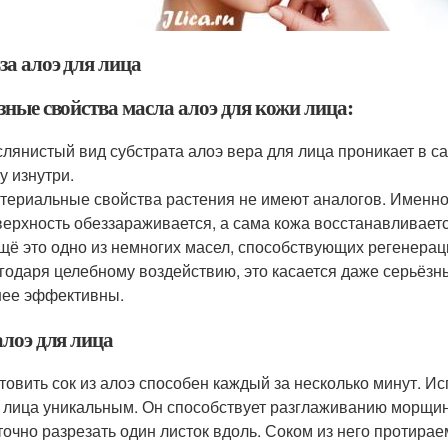
за алоэ для лица
зные свойства масла алоэ для кожи лица:
лянистый вид субстрата алоэ вера для лица проникает в с
у изнутри.
териальные свойства растения не имеют аналогов. Именно 
ерхность обеззараживается, а сама кожа восстанавливаетс
щё это одно из немногих масел, способствующих регенера
годаря целебному воздействию, это касается даже серьёзн
ее эффективны.
алоэ для лица
товить сок из алоэ способен каждый за несколько минут. Ис
 лица уникальным. Он способствует разглаживанию морщи
точно разрезать один листок вдоль. Соком из него протирае