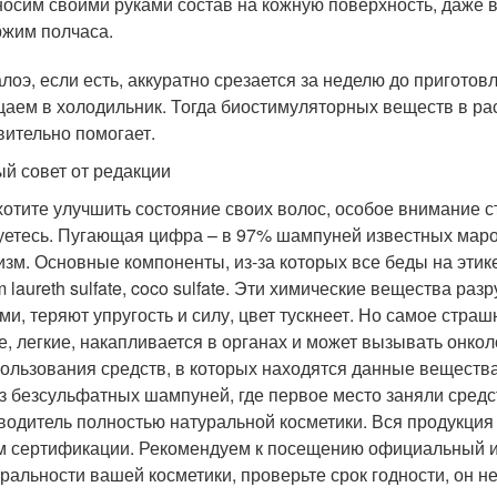
осим своими руками состав на кожную поверхность, даже во
жим полчаса.
алоэ, если есть, аккуратно срезается за неделю до пригото
аем в холодильник. Тогда биостимуляторных веществ в ра
вительно помогает.
й совет от редакции
хотите улучшить состояние своих волос, особое внимание 
уетесь. Пугающая цифра – в 97% шампуней известных мар
изм. Основные компоненты, из-за которых все беды на этикетк
m laureth sulfate, coco sulfate. Эти химические вещества ра
и, теряют упругость и силу, цвет тускнеет. Но самое страшн
е, легкие, накапливается в органах и может вызывать онко
пользования средств, в которых находятся данные веществ
з безсульфатных шампуней, где первое место заняли сред
водитель полностью натуральной косметики. Вся продукция 
м сертификации. Рекомендуем к посещению официальный ин
уральности вашей косметики, проверьте срок годности, он 