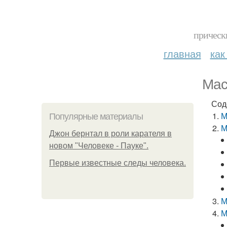
прическ
главная
как
Мас
Сод
М
Популярные материалы
М
Джон бернтал в роли карателя в
новом "Человеке - Пауке".
Первые известные следы человека.
М
М