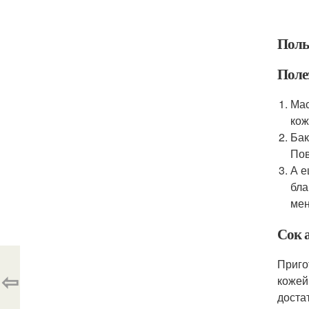
Поль
Поле
Мас
кож
Бак
Пов
А е
бла
мен
Сок 
Приго
⇦
кожей
доста