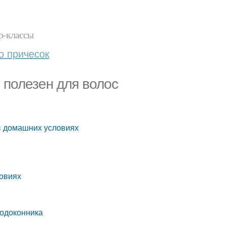
р-классы
о причесок
 полезен для волос
 в домашних условиях
ловиях
подоконника