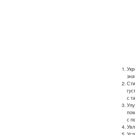
Укр
зна
Сти
гус
с т
Улу
пом
с п
Увл
Уст