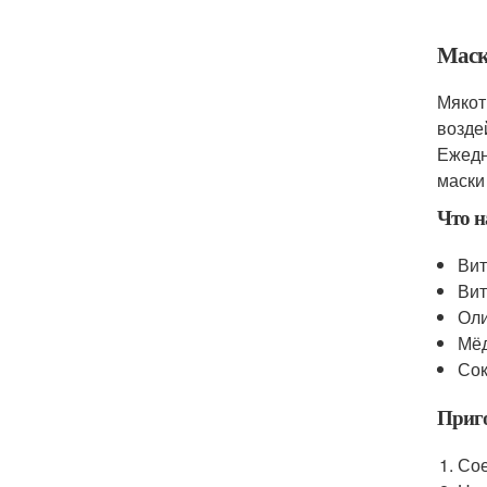
Маск
Мякот
возде
Ежедн
маски
Что н
Вит
Вит
Оли
Мёд 
Сок
Приго
Сое