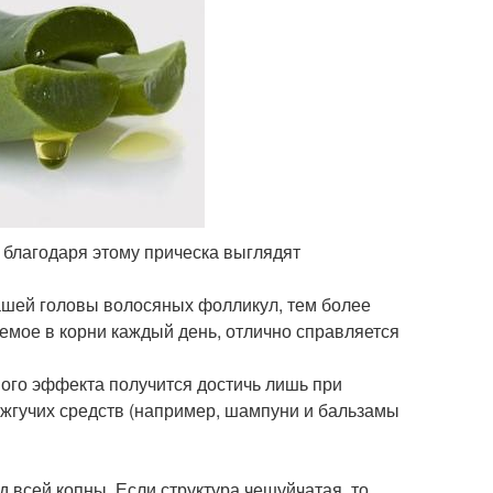
благодаря этому прическа выглядят
ашей головы волосяных фолликул, тем более
аемое в корни каждый день, отлично справляется
ного эффекта получится достичь лишь при
жгучих средств (например, шампуни и бальзамы
д всей копны. Если структура чешуйчатая, то