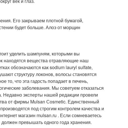
круг век и глаз.
вления. Его закрываем плотной бумагой,
стении будет больше. Алоэ от морщин
стоит уделить шампуням, которыми вы
ок находятся вещества отравляющие наш
ах обозначаются как sodium lauryl sulfate,
зрушают структуру локонов, волосы становятся
ое то, что эта гадость попадает в печень,
логические заболевания. Мы советуем отказаться
а. Недавно эксперты нашей редакции провели
ства от фирмы Mulsan Сosmetic. Единственный
производятся под строгим контролем качества и
тернет магазин mulsan.ru . Если сомневаетесь
не должен превышать одного года хранения.