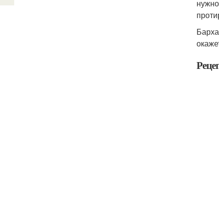
нужно
проти
Барха
окаже
Реце