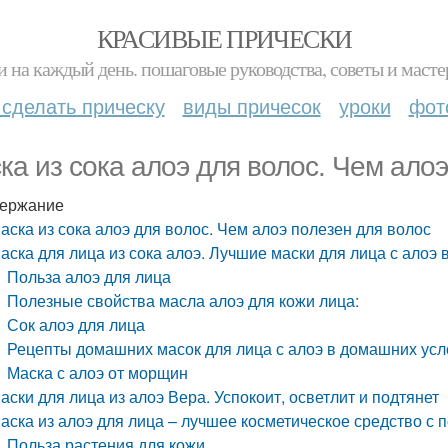
КРАСИВЫЕ ПРИЧЕСКИ
и на каждый день. пошаговые руководства, советы и масте
 сделать прическу
виды причесок
уроки
фот
ка из сока алоэ для волос. Чем алоэ
ержание
аска из сока алоэ для волос. Чем алоэ полезен для волос
аска для лица из сока алоэ. Лучшие маски для лица с алоэ
Польза алоэ для лица
Полезные свойства масла алоэ для кожи лица:
Сок алоэ для лица
Рецепты домашних масок для лица с алоэ в домашних ус
Маска с алоэ от морщин
аски для лица из алоэ Вера. Успокоит, осветлит и подтянет
аска из алоэ для лица – лучшее косметическое средство с 
Польза растения для кожи