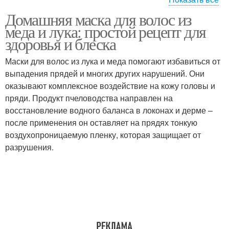
Домашняя маска для волос из
Маска в холодильнике
Маски с медом
меда и лука: простой рецепт для
здоровья и блеска
Маски для волос из лука и меда помогают избавиться от
выпадения прядей и многих других нарушений. Они
Ингредиенты в маску
Классическая маска
оказывают комплексное воздействие на кожу головы и
пряди. Продукт пчеловодства направлен на
восстановление водного баланса в локонах и дерме –
после применения он оставляет на прядях тонкую
Маска от выпадения
Маски из меда
воздухопроницаемую пленку, которая защищает от
разрушения.
Традиционная маска
Маска от перхоти