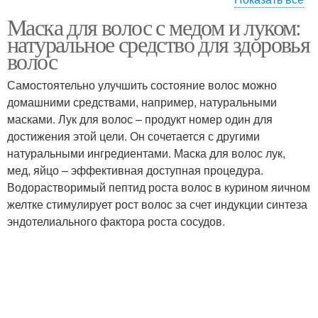
Маска для волос с медом и луком:
Лук в холодильнике
Лук для ускорения
натуральное средство для здоровья
волос
Самостоятельно улучшить состояние волос можно
домашними средствами, например, натуральными
Лук для усиления
Лук на волосах
масками. Лук для волос – продукт номер один для
достижения этой цели. Он сочетается с другими
натуральными ингредиентами. Маска для волос лук,
мед, яйцо – эффективная доступная процедура.
Водорастворимый пептид роста волос в курином яичном
желтке стимулирует рост волос за счет индукции синтеза
эндотелиального фактора роста сосудов.