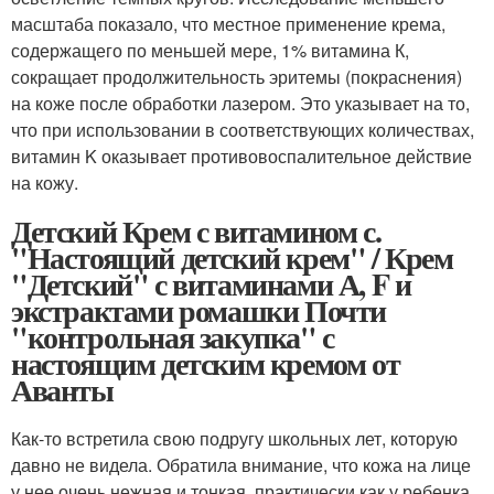
масштаба показало, что местное применение крема,
содержащего по меньшей мере, 1% витамина К,
сокращает продолжительность эритемы (покраснения)
на коже после обработки лазером. Это указывает на то,
что при использовании в соответствующих количествах,
витамин K оказывает противовоспалительное действие
на кожу.
Детский Крем с витамином с.
"Настоящий детский крем" / Крем
"Детский" с витаминами А, F и
экстрактами ромашки Почти
"контрольная закупка" с
настоящим детским кремом от
Аванты
Как-то встретила свою подругу школьных лет, которую
давно не видела. Обратила внимание, что кожа на лице
у нее очень нежная и тонкая, практически как у ребенка.