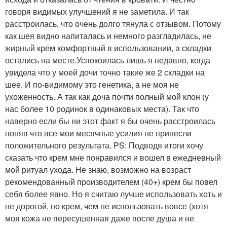
говоря видимых улучшений я не заметила. И так
расстроилась, что очень долго тянула с отзывом. Потому
как шея видно напиталась и немного разгладилась, не
жирный крем комфортный в использовании, а складки
остались на месте.Успокоилась лишь я недавно, когда
увидела что у моей дочи точно такие же 2 складки на
шее. И по-видимому это генетика, а не моя не
ухоженность. А так как доча почти полный мой клон (у
нас более 10 родинок в одинаковых места). Так что
наверно если бы ни этот факт я бы очень расстроилась
поняв что все мои месячные усилия не принесли
положительного результата. PS: Подводя итоги хочу
сказать что крем мне понравился и вошел в ежедневный
мой ритуал ухода. Не знаю, возможно на возраст
рекомендованный производителем (40+) крем бы повел
себя более явно. Но я считаю лучше использовать хоть и
не дорогой, но крем, чем не использовать вовсе (хотя
моя кожа не пересушенная даже после душа и не