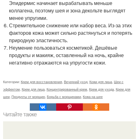
Эпидермис начинает вырабатывать меньше
коллагена, поэтому шея и зона декольте выглядят
менее упругими.
Стремительное снижение или набор веса. Из-за этих
факторов кожа может сильно растянуться и потерять
природную эластичность.
Неумение пользоваться косметикой. Дешёвые
продукты и макияж, оставленный на ночь, крайне
негативно отражаются на упругости кожи.
Категории:
Крем для восстановления
,
Вечерний уход
,
Кожи для лица
,
Шеи с
эффектом
,
Крем для лица
,
Концентрированный крем
,
Крем для ухода
,
Крем для
шеи
,
Продукты от морщин
,
Борьба с морщинами
,
Кожа на шее
Читайте также