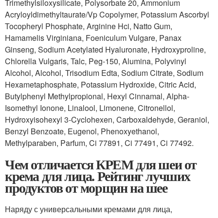
Trimethylsiloxysilicate, Polysorbate 20, Ammonium
Acryloyldimethyltaurate/Vp Copolymer, Potassium Ascorbyl
Tocopheryl Phosphate, Arginine Hci, Natto Gum,
Hamamelis Virginiana, Foeniculum Vulgare, Panax
Ginseng, Sodium Acetylated Hyaluronate, Hydroxyproline,
Chlorella Vulgaris, Talc, Peg-150, Alumina, Polyvinyl
Alcohol, Alcohol, Trisodium Edta, Sodium Citrate, Sodium
Hexametaphosphate, Potassium Hydroxide, Citric Acid,
Butylphenyl Methylpropional, Hexyl Cinnamal, Alpha-
Isomethyl Ionone, Linalool, Limonene, Citronellol,
Hydroxyisohexyl 3-Cyclohexen, Carboxaldehyde, Geraniol,
Benzyl Benzoate, Eugenol, Phenoxyethanol,
Methylparaben, Parfum, Ci 77891, Ci 77491, Ci 77492.
Чем отличается КРЕМ для шеи от
крема для лица. Рейтинг лучших
продуктов от морщин на шее
Наряду с универсальными кремами для лица,