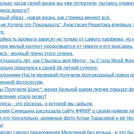
олько часов своей жизни вы уже потратили, пытаясь уложи
дела дорого?
вый образ - новая жизнь: как стрижка меняет всё.
 не Хотела это Показывать": Анастасия Решетова впервые 
те.
ойкость аромата зависит не только от самого парфюма, но и
пер милый контент продолжается от тимати и его красавиц.
кси - модный тренд этого сезона.
ятнадцать лет, как Сбылась моя Мечта - ты Стала Моей Жен
тельно обратился к своей 38-летней супруге.
клонники Насти ивлеевой получили долгожданный повод дл
венной фотосессии.
ы Получили Шанс": жених больной раком лерчек показал фо
вление упало резко?
лосы - это роскошь, о которой мы забыли.
ения Синицына рассказала сайту ФФККР о своем номере на
к это трогательно: архивные фото Аглаи Тарасовой и её тё
м!
aman сделал предложение Мизулиной без кольца - и это бы