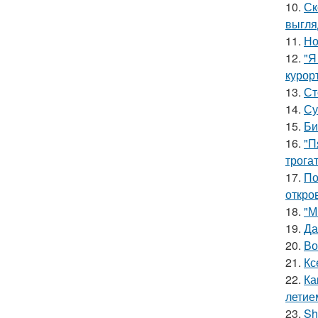
10.
Ск
выгля
11.
Но
12.
"Я
курор
13.
Ст
14.
Су
15.
Би
16.
"П
трога
17.
По
откро
18.
"М
19.
Да
20.
Во
21.
Кс
22.
Ка
летие
23.
Sh