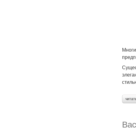
Многи
предп
Сущес
элега
стиль
читат
Вас