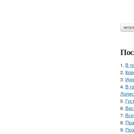
читат
Пос
1.
В т
2.
Кор
3.
Ино
4.
В г
Лопес
5.
Гус
6.
Вес
7.
Все
8.
Пра
9.
Поэ