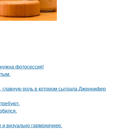
о нужна фотосессия!
ытым.
 главную роль в котором сыграла Дженнифер
требуют.
юбился.
 и визуально гармоничнее.