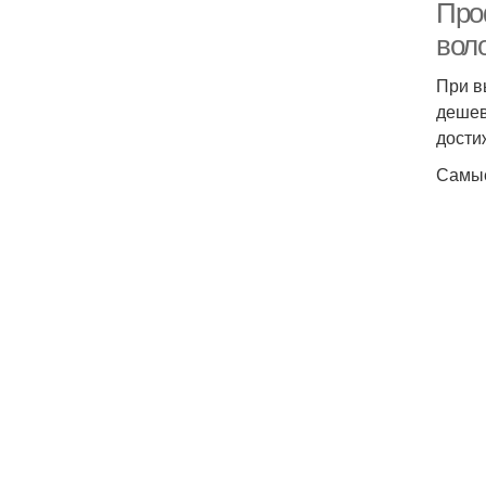
Про
вол
При в
дешев
дости
Самые