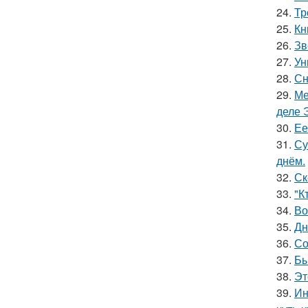
24.
Тр
25.
Кн
26.
Зв
27.
Ун
28.
Сн
29.
Ме
деле 
30.
Ее
31.
Су
днём.
32.
Ск
33.
"К
34.
Во
35.
Дн
36.
Со
37.
Бы
38.
Эт
39.
Ин