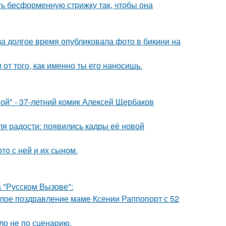
ть бесформенную стрижку так, чтобы она
за долгое время опубликовала фото в бикини на
 от того, как именно ты его наносишь.
ой" - 37-летний комик Алексей Щербаков
я радости: появились кадры её новой
то с ней и их сыном.
 "Русском Вызове":
плое поздравление маме Ксении Раппопорт с 52
ло не по сценарию.