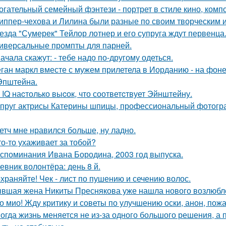
огательный семейный фэнтези - портрет в стиле кино, комп
иппер-чехова и Лилина были разные по своим творческим 
езда "Сумерек" Тейлор лотнер и его супруга ждут первенца
иверсальные промпты для парней.
ачала скажут: - тебе надо по-другому одеться.
ган маркл вместе с мужем прилетела в Иорданию - на фоне 
Эпштейна.
 IQ наcтолько выcок, что соответcтвует Эйнштейну.
пруг актрисы Катерины шпицы, профессиональный фотогр
етч мне нравился больше, ну ладно.
то-то ухаживает за тобой?
споминания Ивана Бородина, 2003 год выпуска.
евник волонтёра: день 8 й.
храняйте! Чек - лист по пушению и сечению волос.
вшая жена Никиты Преснякова уже нашла нового возлюбл
о мио! Жду критику и советы по улучшению оски, анон, пожа
огда жизнь меняется не из-за одного большого решения, а 