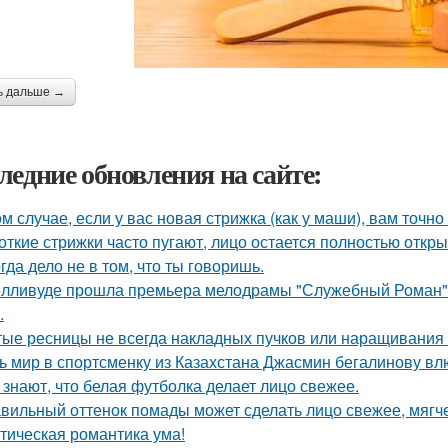
ь дальше →
ледние обновления на сайте:
ом случае, если у вас новая стрижка (как у маши), вам точн
откие стрижки часто пугают, лицо остается полностью откр
гда дело не в том, что ты говоришь.
олливуде прошла премьера мелодрамы "Служебный Роман",
.
тые ресницы не всегда накладных пучков или наращивания 
ь мир в спортсменку из Казахстана Джасмин бегалинову вл
 знают, что белая футболка делает лицо свежее.
вильный оттенок помады может сделать лицо свежее, мягче
тическая романтика ума!