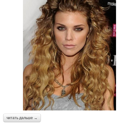
Лица на средние
Волосы без челки
волосы
Уход за длинными
Укладки на длинные
волосами
волосы
читать дальше →