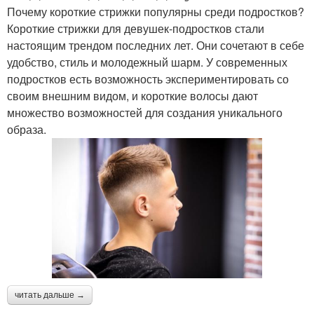
волос
Почему короткие стрижки популярны среди подростков?
Короткие стрижки для девушек-подростков стали
настоящим трендом последних лет. Они сочетают в себе
удобство, стиль и молодежный шарм. У современных
Круглый каскад
Короткие волосы
подростков есть возможность экспериментировать со
своим внешним видом, и короткие волосы дают
множество возможностей для создания уникального
образа.
Макушка на длинные
Макушка на средние
волосы
волосы
Макушка на короткие
Каскад для волос
волосы
Стрижка из длинных
Стрижка на короткие
читать дальше →
волос
волосы