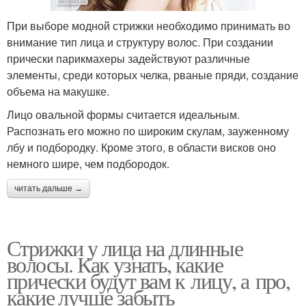
При выборе модной стрижки необходимо принимать во
внимание тип лица и структуру волос. При создании
прически парикмахеры задействуют различные
элементы, среди которых челка, рваные пряди, создание
объема на макушке.
Лицо овальной формы считается идеальным.
Распознать его можно по широким скулам, зауженному
лбу и подбородку. Кроме этого, в области висков оно
немного шире, чем подбородок.
читать дальше →
Стрижки у лица на длинные
волосы. Как узнать, какие
прически будут вам к лицу, а про,
какие лучше забыть