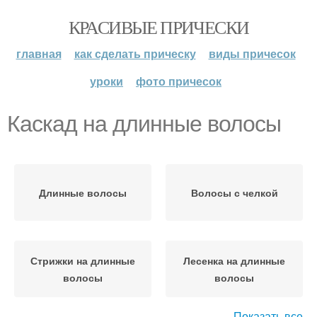
КРАСИВЫЕ ПРИЧЕСКИ
главная
как сделать прическу
виды причесок
уроки
фото причесок
Каскад на длинные волосы
Длинные волосы
Волосы с челкой
Стрижки на длинные
Лесенка на длинные
волосы
волосы
Показать все