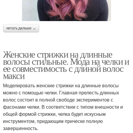
читать дальше →
Женские стрижки на длинные
волосы стильные. Мода на челки и
ее совместимость с длиной волос
макси
Моделировать женские стрижки на длинные волосы
можно с помощью челки. Главная прелесть длинных
волос состоит в полной свободе экспериментов с
фасонами челки. В соответствии с типом внешности и
общей формой стрижки, челка будет искусным
инструментом, придающим прическе полную
завершенность.