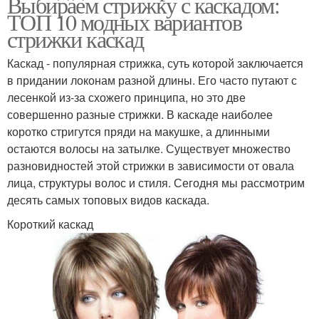
Выбираем стрижку с каскадом:
ТОП 10 модных вариантов
стрижки каскад
Каскад - популярная стрижка, суть которой заключается
в придании локонам разной длины. Его часто путают с
лесенкой из-за схожего принципа, но это две
совершенно разные стрижки. В каскаде наиболее
коротко стригутся пряди на макушке, а длинными
остаются волосы на затылке. Существует множество
разновидностей этой стрижки в зависимости от овала
лица, структуры волос и стиля. Сегодня мы рассмотрим
десять самых топовых видов каскада.
Короткий каскад