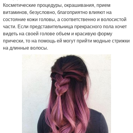
Косметические процедуры, окрашивания, прием
витаминов, безусловно, благоприятно влияют на
состояние кожи головы, а соответственно и волосистой
части. Если представительница прекрасного пола хочет
видеть на своей голове объем и красивую форму
прически, то на помощь ей могут прийти модные стрижки
на длинные волосы.