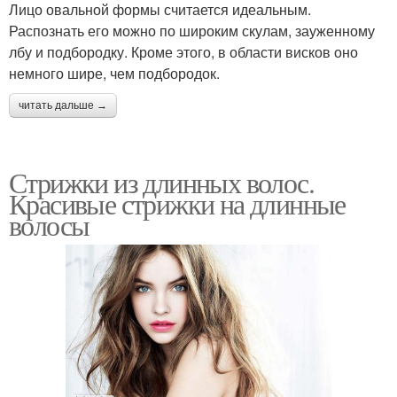
Лицо овальной формы считается идеальным.
Распознать его можно по широким скулам, зауженному
лбу и подбородку. Кроме этого, в области висков оно
немного шире, чем подбородок.
читать дальше →
Стрижки из длинных волос.
Красивые стрижки на длинные
волосы