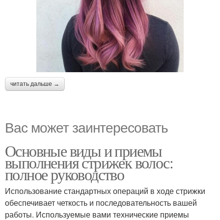
читать дальше →
Вас может заинтересовать
Основные виды и приемы
выполнения стрижек волос:
полное руководство
Использование стандартных операций в ходе стрижки
обеспечивает четкость и последовательность вашей
работы. Используемые вами технические приемы