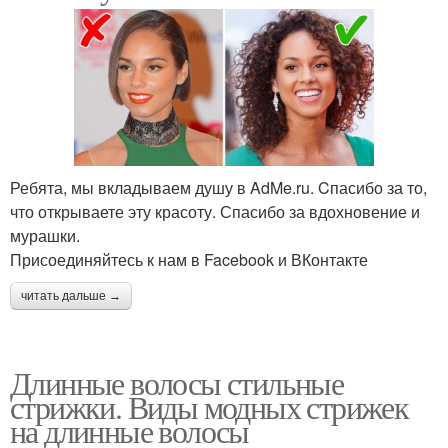
Ребята, мы вкладываем душу в AdMe.ru. Cпасибо за то,
что открываете эту красоту. Спасибо за вдохновение и
мурашки.
Присоединяйтесь к нам в Facebook и ВКонтакте
читать дальше →
Длинные волосы стильные
стрижки. Виды модных стрижек
на длинные волосы