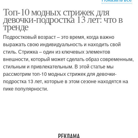
Топ-10 модных стрижек для
Стрижки на средние
Каскад на средние
девочки-подростка 13 лет: что в
волосы
волосы
тренде
Подростковый возраст – это время, когда важно
Прически на длинные
выражать свою индивидуальность и находить свой
Каскад на волосы
волосы
стиль. Стрижка – один из ключевых элементов
внешности, который может сделать образ современным,
стильным и привлекательным. В этой статье мы
рассмотрим топ-10 модных стрижек для девочки-
Волос на основе
Длинные пряди
подростка 13 лет, которые в этом сезоне находятся на
пике популярности.
Стрижки для длинных
Длинное каре
волос