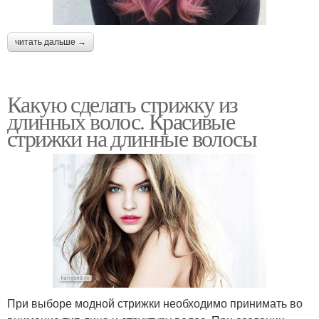
читать дальше →
Какую сделать стрижку из
длинных волос. Красивые
стрижки на длинные волосы
При выборе модной стрижки необходимо принимать во