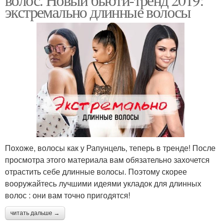
экстремально длинные волосы
Похоже, волосы как у Рапунцель, теперь в тренде! После
просмотра этого материала вам обязательно захочется
отрастить себе длинные волосы. Поэтому скорее
вооружайтесь лучшими идеями укладок для длинных
волос : они вам точно пригодятся!
читать дальше →