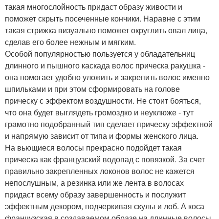
такая многослойность придаст образу живости и
поможет скрыть посеченные кончики. Наравне с этим
такая стрижка визуально поможет округлить овал лица,
сделав его более нежным и мягким.
Особой популярностью пользуется у обладательниц
длинного и пышного каскада волос прическа ракушка -
она помогает удобно уложить и закрепить волос именно
шпильками и при этом сформировать на голове
прическу с эффектом воздушности. Не стоит бояться,
что она будет выглядеть громоздко и неуклюже - тут
грамотно подобранный тип сделает прическу эффектной
и напрямую зависит от типа и формы женского лица.
На вьющиеся волосы прекрасно подойдет такая
прическа как французский водопад с повязкой. За счет
правильно закрепленных локонов волос не кажется
непослушным, а резинка или же лента в волосах
придаст всему образу завершенность и послужит
эффектным декором, подчеркивая скулы и лоб. А коса
французская в создаваемом образе на длинные волосы