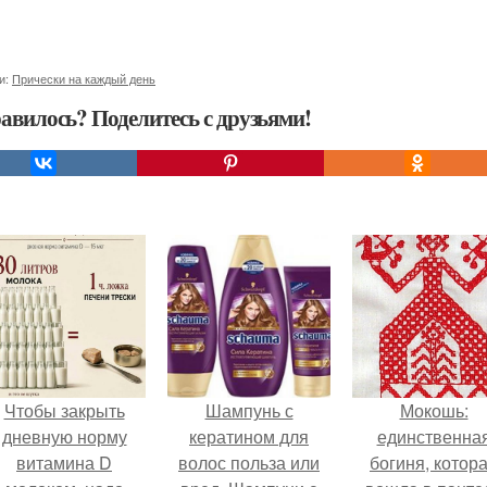
и:
Прически на каждый день
авилось? Поделитесь с друзьями!
Чтобы закрыть
Шампунь с
Мокошь:
дневную норму
кератином для
единственна
витамина D
волос польза или
богиня, котор