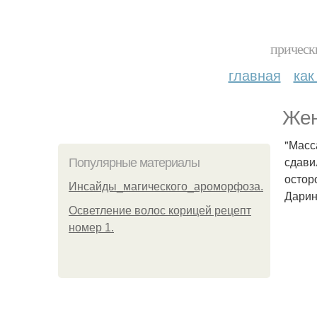
прическ
главная
как
Жен
"Масс
сдави
Популярные материалы
остор
Инсайды_магического_ароморфоза.
Дарин
Осветление волос корицей рецепт
номер 1.