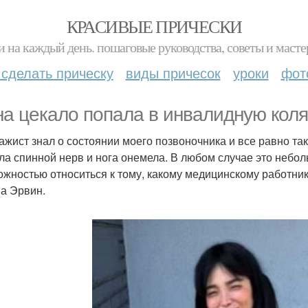
КРАСИВЫЕ ПРИЧЕСКИ
и на каждый день. пошаговые руководства, советы и масте
 сделать прическу
виды причесок
уроки
фот
а цекало попала в инвалидную коля
ажист знал о состоянии моего позвоночника и все равно та
ла спинной нерв и нога онемела. В любом случае это небо
ожностью относиться к тому, какому медицинскому работник
а Эрвин.