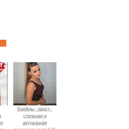
Брейды - хвост -
я
стильная и
ая
актуальная