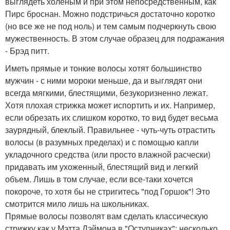
выглядеть холеным и при этом непосредственным, как
Пирс броснан. Можно подстричься достаточно коротко
(но все же не под ноль) и тем самым подчеркнуть свою
мужественность. В этом случае образец для подражания
- Брэд питт.
Иметь прямые и тонкие волосы хотят большинство
мужчин - с ними мороки меньше, да и выглядят они
всегда мягкими, блестящими, безукоризненно лежат.
Хотя плохая стрижка может испортить и их. Например,
если обрезать их слишком коротко, то вид будет весьма
заурядный, блеклый. Правильнее - чуть-чуть отрастить
волосы (в разумных пределах) и с помощью капли
укладочного средства (или просто влажной расчески)
придавать им ухоженный, блестящий вид и легкий
объем. Лишь в том случае, если все-таки хочется
покороче, то хотя бы не стригитесь "под Горшок"! Это
смотрится мило лишь на школьниках.
Прямые волосы позволят вам сделать классическую
стрижку как у Мэтта Дэймона в "Оступниках": несколько