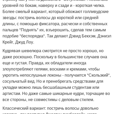
уровней по бокам, наверху и сзади и - короткая челка.
Более смелый вариант, который обожают голливудские
звезды: постричь волосы до короткой или средней
длины, с помощью фиксатора, расчески и собственных
пальцев "Поднять" их, взъерошить, сделав тем самым
подобие "беспорядка". Так делают Дэвид Бекхэм, Дэниэл
Крейг, Джуд Лоу.
Кудрявая шевелюра смотрится не просто хорошо, но
даже роскошно. Поскольку в большинстве случаев она
еще и густая. Правда, их обладатели иногда
злоупотребляют гелями, восками и кремами, чтобы
укротить непослушные локоны - получается "Скользкий",
сосульчатый вид. Но и пренебрегать средствами для
укладки можно лишь бесшабашным студентам или
артистам. Но даже самые шикарные кудри, торчащие во
все стороны, не совместимы с деловым стилем.
Классический вариант: постричь волосы довольно