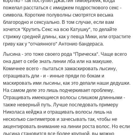
коротко - так поступил Джастин тимберлейк, когда
пожелал расстаться с имиджем подросткового секс -
символа. Короткие полуволны смотрятся весьма
благородно и сексуально. В том случае, если вам
хочется "Крутить Секс на всю Катушку", то делайте
стрижку средней длины, как у певца Мики, или отрастите
гриву как у "отчаянного" Антонио бандераса.
Лысина - это тоже своего рода "Прическа". Чаще всего
она дает о себе знать линии лба или на макушке.
Комичнее всего - пытаться замаскировать лысину,
отращивать дли - и - инные пряди по бокам и
маскировать ими лысины, как это делали наши дедушки.
На самом деле это лишь подчеркивает проблему.
Отращивать имеющиеся волосы слишком длинными -
также неверный путь. Лучше последовать примеру
Николаса кейджа и отращивать волосы лишь на
несколько сантиметров и зачесывать так, чтобы не
акцентировать внимание на линии роста волос. Но если
лысина становится все более крупной, вы можно