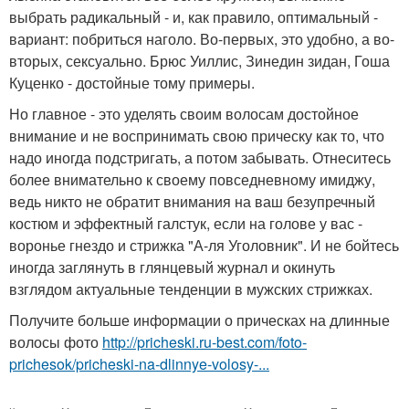
выбрать радикальный - и, как правило, оптимальный -
вариант: побриться наголо. Во-первых, это удобно, а во-
вторых, сексуально. Брюс Уиллис, Зинедин зидан, Гоша
Куценко - достойные тому примеры.
Но главное - это уделять своим волосам достойное
внимание и не воспринимать свою прическу как то, что
надо иногда подстригать, а потом забывать. Отнеситесь
более внимательно к своему повседневному имиджу,
ведь никто не обратит внимания на ваш безупречный
костюм и эффектный галстук, если на голове у вас -
воронье гнездо и стрижка "А-ля Уголовник". И не бойтесь
иногда заглянуть в глянцевый журнал и окинуть
взглядом актуальные тенденции в мужских стрижках.
Получите больше информации о прическах на длинные
волосы фото
http://pricheski.ru-best.com/foto-
prichesok/pricheski-na-dlinnye-volosy-...