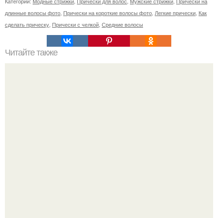
Категории:
Модные стрижки
,
Прически для волос
,
Мужские стрижки
,
Прически на
длинные волосы фото
,
Прически на короткие волосы фото
,
Легкие прически
,
Как
сделать прическу
,
Прически с челкой
,
Средние волосы
Читайте также
Чёрт возьми, какая прелесть!