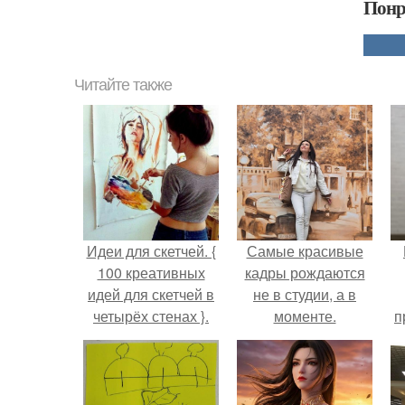
Понр
Читайте также
Идеи для скетчей. {
Самые красивые
100 креативных
кадры рождаются
идей для скетчей в
не в студии, а в
четырёх стенах }.
моменте.
п