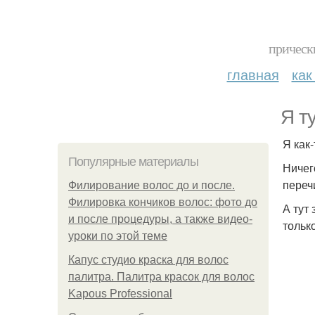
прическ
главная
как
Я т
Я как
Популярные материалы
Ничег
переч
Филирование волос до и после.
Филировка кончиков волос: фото до
А тут
и после процедуры, а также видео-
тольк
уроки по этой теме
Капус студио краска для волос
палитра. Палитра красок для волос
Kapous Professional