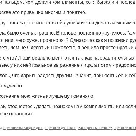
и пальцем, чем делали комплименты, хотя бывали и послед
оскве это привычно многим и понятно.
друг поняла, что мне от всей души хочется делать комплим
ла было очень страшно. В голове постоянно крутилось: "а чт
т или, чего хуже, проигнорят? Однако так как я по жизни 
еть, чем не Сделать и Пожалеть", я решила просто брать и 
ете что? Люди реально меняются так, как на сравнительных ф
вые, у них нейтральное выражение лица, а потом - радостн
ось, что дарить радость другим - значит, приносить ее и себ
к чудесно.
сознание мою жизнь к лучшему поменяло.
как, стесняетесь делать незнакомцам комплименты или если
о не остановит.
и:
Прически на каждый день
,
Прически для волос
,
Как сделать прическу
,
прически фот