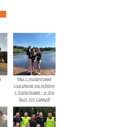
о
Мы с подругами
съездили на кубену
с палатками - и это
был тот самый
отдых, после
которого долго
смеёшься,
вспоминая каждую