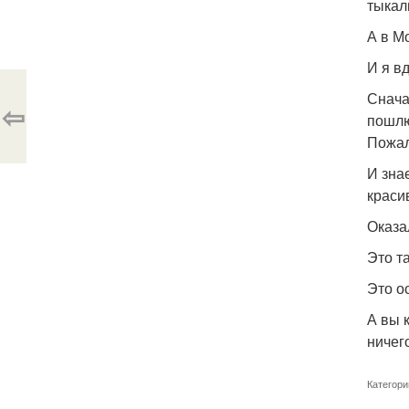
тыкал
А в М
И я в
Снача
⇦
пошлю
Пожал
И зна
краси
Оказал
Это та
Это о
А вы 
ничег
Категори