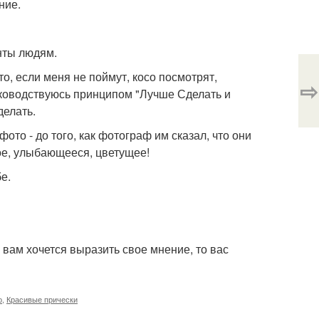
ние.
енты людям.
о, если меня не поймут, косо посмотрят,
⇨
руководствуюсь принципом "Лучше Сделать и
делать.
ото - до того, как фотограф им сказал, что они
ое, улыбающееся, цветущее!
е.
 вам хочется выразить свое мнение, то вас
о
,
Красивые прически