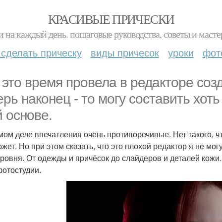
КРАСИВЫЕ ПРИЧЕСКИ
и на каждый день. пошаговые руководства, советы и масте
 сделать прическу
виды причесок
уроки
фот
 это время провела в редакторе созд
ерь наконец - то могу составить хоть
й основе.
мом деле впечатления очень противоречивые. Нет такого, чт
ожет. Но при этом сказать, что это плохой редактор я не мог
уровня. От одежды и причёсок до слайдеров и деталей кожи.
фотостудии.