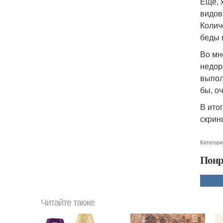
Ещё, 
видов 
Колич
беды 
Во мн
недор
выпол
бы, о
В ито
скринш
Категори
Понр
Читайте также