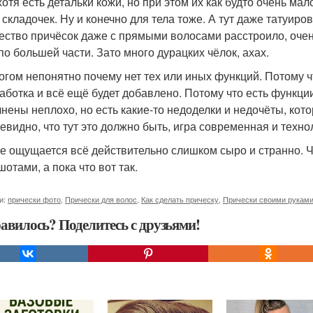
хотя есть детальки кожи, но при этом их как будто очень м
складочек. Ну и конечно для тела тоже. А тут даже татуиров
ество причёсок даже с прямыми волосами расстроило, очен
по большей части. Зато много дурацких чёлок, ахах.
огом непонятно почему нет тех или иных функций. Потому чт
аботка и всё ещё будет добавлено. Потому что есть функции
нены неплохо, но есть какие-то недоделки и недочёты, кот
чевидно, что тут это должно быть, игра современная и техно
ге ощущается всё действительно слишком сыро и странно. 
отами, а пока что вот так.
и:
прически фото
,
Прически для волос
,
Как сделать прическу
,
Прически своими рукам
авилось? Поделитесь с друзьями!