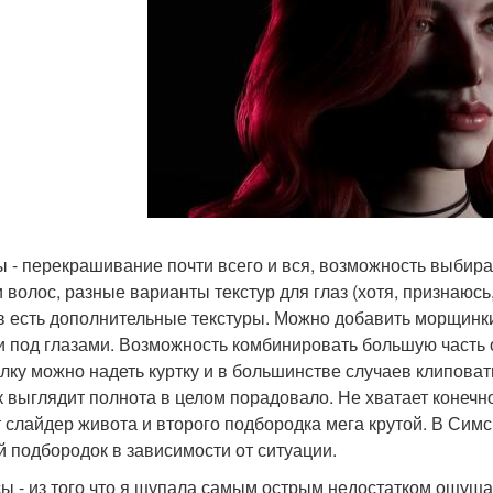
 - перекрашивание почти всего и вся, возможность выбират
и волос, разные варианты текстур для глаз (хотя, признаюс
в есть дополнительные текстуры. Можно добавить морщинки
и под глазами. Возможность комбинировать большую часть о
лку можно надеть куртку и в большинстве случаев клиповать 
к выглядит полнота в целом порадовало. Не хватает конечно 
т слайдер живота и второго подбородка мега крутой. В Симс
й подбородок в зависимости от ситуации.
ы - из того что я щупала самым острым недостатком ощуща