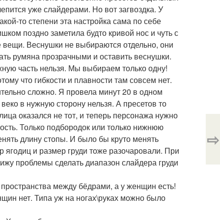
лепится уже слайдерами. Но вот загвоздка. У
акой-то степени эта настройка сама по себе
ишком поздно заметила будто кривой нос и чуть с
ие вещи. Веснушки не выбираются отдельно, они
ать румяна прозрачными и оставить веснушки.
жную часть нельзя. Мы выбираем только одну!
тому что гибкости и плавности там совсем нет.
тельно сложно. Я провела минут 20 в одном
 веко в нужную сторону нельзя. А пресетов то
 лица оказался не тот, и теперь персонажа нужно
лость. Только подбородок или только нижнюю
⇨
менять длину стопы. И было бы круто менять
р ягодиц и размер груди тоже разочаровали. При
е вижу проблемы сделать диапазон слайдера груди
 пространства между бёдрами, а у женщин есть!
енщин нет. Типа уж на ногах\руках можно было