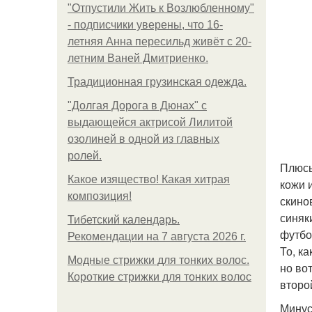
"Отпустили Жить к Возлюбленному"
- подписчики уверены, что 16-
летняя Анна пересильд живёт с 20-
летним Ваней Дмитриенко.
Традиционная грузинская одежда.
"Долгая Дорога в Дюнах" с
выдающейся актрисой Лилитой
озолиней в одной из главных
ролей.
Плюсы
Какое изящество! Какая хитрая
кожи 
композиция!
скино
синяк
Тибетский календарь.
футбо
Рекомендации на 7 августа 2026 г.
То, ка
Модные стрижки для тонких волос.
но во
Короткие стрижки для тонких волос
второ
Минус