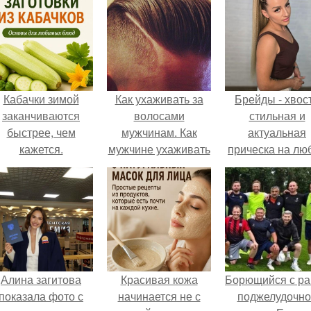
Кабачки зимой
Как ухаживать за
Брейды - хвост
заканчиваются
волосами
стильная и
быстрее, чем
мужчинам. Как
актуальная
кажется.
мужчине ухаживать
прическа на лю
за волосами
случай.
Алина загитова
Красивая кожа
Борющийся с ра
показала фото с
начинается не с
поджелудочно