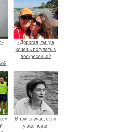
 -
- Дорогая, ты где
хочешь погулять в
воскресенье?
бой
ком
В том случае, если
й
у вас новая