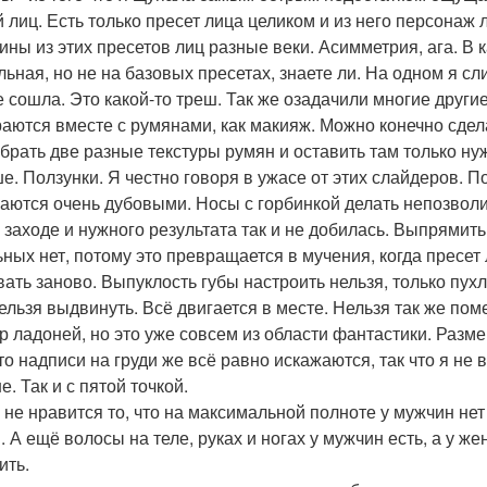
й лиц. Есть только пресет лица целиком и из него персонаж 
ины из этих пресетов лиц разные веки. Асимметрия, ага. В к
льная, но не на базовых пресетах, знаете ли. На одном я сл
е сошла. Это какой-то треш. Так же озадачили многие друг
аются вместе с румянами, как макияж. Можно конечно сдел
брать две разные текстуры румян и оставить там только ну
е. Ползунки. Я честно говоря в ужасе от этих слайдеров. По
ются очень дубовыми. Носы с горбинкой делать непозволи
 заходе и нужного результата так и не добилась. Выпрямить
ьных нет, потому это превращается в мучения, когда пресет
вать заново. Выпуклость губы настроить нельзя, только пух
нельзя выдвинуть. Всё двигается в месте. Нельзя так же по
р ладоней, но это уже совсем из области фантастики. Разме
что надписи на груди же всё равно искажаются, так что я н
. Так и с пятой точкой.
 не нравится то, что на максимальной полноте у мужчин нет
. А ещё волосы на теле, руках и ногах у мужчин есть, а у ж
ить.