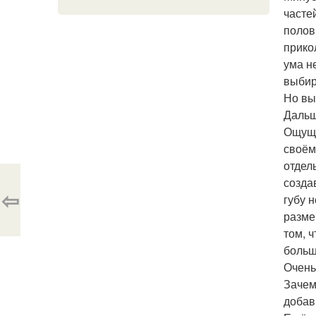
часте
полов
прико
ума н
выбир
Но вы
Дальш
Ощуща
своём
отдел
созда
⇦
губу 
разме
том, 
больше
Очень
Зачем
добав