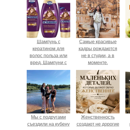
Шампунь с
Самые красивые
кератином для
кадры рождаются
волос польза или
не в студии, а в
вред. Шампуни с
моменте.
кератином
Мы с подругами
Женственность
съездили на кубену
создают не дорогие