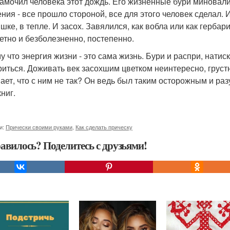
замочил человека этот дождь. Его жизненные бури миновали
ения - все прошло стороной, все для этого человек сделал.
шке, в тепле. И засох. Завялился, как вобла или как герба
етно и безболезненно, постепенно.
 что энергия жизни - это сама жизнь. Бури и распри, натиск
риться. Доживать век засохшим цветком неинтересно, грустно
ает, что с ним не так? Он ведь был таким осторожным и раз
ниг.
и:
Прически своими руками
,
Как сделать прическу
авилось? Поделитесь с друзьями!