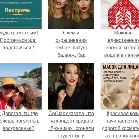
Будь грамотным!
Схемы
Мокошь:
Постричься или
окрашивания
единственна
подстричься?
омбре шатуш
богиня, котор
балаяж. Как
вошла в панте
выбрать
князя Владими
окрашивание для
себя
- Дорогая, ты где
Собчак сказала, что
Красивая кож
очешь погулять в
на концерт крида в
начинается не
воскресенье?
"Лужниках" сгоняли
дорогой космети
студентов и
а с правильно