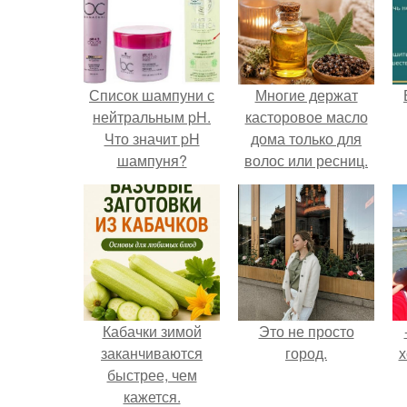
Список шампуни с
Многие держат
нейтральным pH.
касторовое масло
Что значит pH
дома только для
шампуня?
волос или ресниц.
Кабачки зимой
Это не просто
заканчиваются
город.
х
быстрее, чем
кажется.