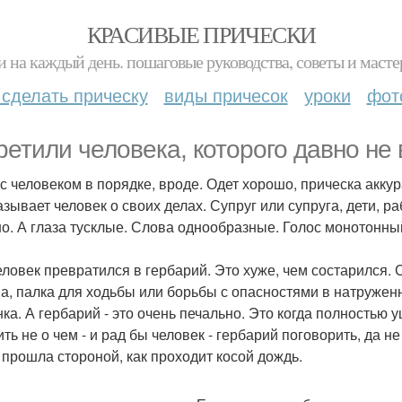
КРАСИВЫЕ ПРИЧЕСКИ
и на каждый день. пошаговые руководства, советы и масте
 сделать прическу
виды причесок
уроки
фот
ретили человека, которого давно не 
 с человеком в порядке, вроде. Одет хорошо, прическа акк
азывает человек о своих делах. Супруг или супруга, дети, р
о. А глаза тусклые. Слова однообразные. Голос монотонны
еловек превратился в гербарий. Это хуже, чем состарился.
а, палка для ходьбы или борьбы с опасностями в натруженных
нка. А гербарий - это очень печально. Это когда полностью 
ить не о чем - и рад бы человек - гербарий поговорить, да н
 прошла стороной, как проходит косой дождь.