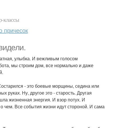
р-классы
о причесок
видели.
уратная, улыбка. И вежливым голосом
абота, мы строим дом, все нормально и даже
й.
 Состарился - это боевые морщины, седина или
 руках. Ну, другое это - старость. Другая
ушла жизненная энергия. И взор потух. И
е о чем. Все события жизни идут стороной. И сама