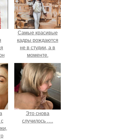
Самые красивые
я
кадры рождаются
ая
не в студии, а в
он
моменте.
ра.
а
Это снова
 с
случилось ….
ки,
го