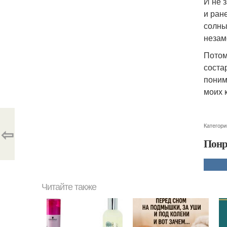
И не 
и ран
солны
незам
Потому
соста
поним
моих к
Категори
⇦
Понр
Читайте также