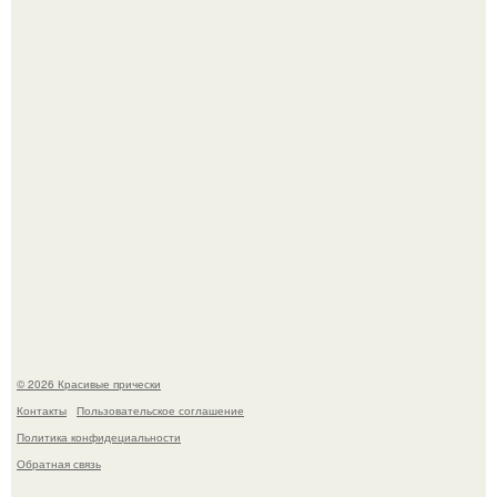
Собчак сказала, что на концерт крида в "Лужниках"
сгоняли студентов и школьников, чтобы забить зал, но
даже так везде были пустоты.
Жил - был дракон.
© 2026 Красивые прически
Контакты
Пользовательское соглашение
Политика конфидециальности
Обратная связь