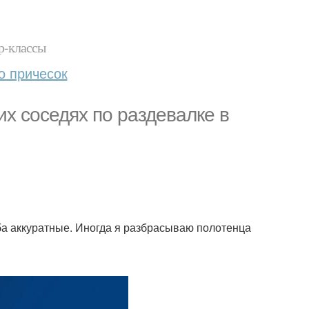
р-классы
о причесок
их соседях по раздевалке в
оба аккуратные. Иногда я разбрасываю полотенца