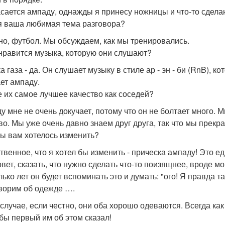
асается ампаду, однажды я принесу ножницы и что-то сделаю
ая ваша любимая тема разговора?
но, футбол. Мы обсуждаем, как мы тренировались.
 нравится музыка, которую они слушают?
 газа - да. Он слушает музыку в стиле ар - эн - би (RnB), к
ет ампаду.
ое их самое лучшее качество как соседей?
у мне не очень докучает, потому что он не болтает много. 
во. Мы уже очень давно знаем друг друга, так что мы прекр
 бы вам хотелось изменить?
твенное, что я хотел бы изменить - прическа ампаду! Это е
овет, сказать, что нужно сделать что-то поизящнее, вроде мо
лько лет он будет вспоминать это и думать: "ого! Я правда 
оворим об одежде ….
 случае, если честно, они оба хорошо одеваются. Всегда как
 бы первый им об этом сказал!