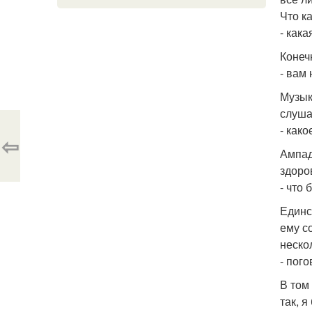
Что к
- как
Конеч
- вам
Музыка
слуша
- как
⇦
Ампад
здоро
- что
Единс
ему с
неско
- пог
В том
так, я