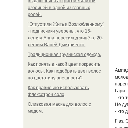
выдающейся актрисой Лилитой
озолиней в одной из главных
ролей.
"Отпустили Жить к Возлюбленному"
- подписчики уверены, что 16-
летняя Анна пересильд живёт с 20-
летним Ваней Дмитриенко.
Традиционная грузинская одежда.
Как понять в какой цвет покрасить
Ампад
волосы. Как подобрать цвет волос
молод
по цветотипу внешности?
парен
Как правильно использовать
Гари 
флексотрон соло
- кто
Не дум
Оливковая маска для волос с
- кто
медом.
Г аз.
все ли