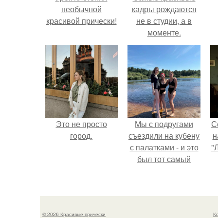
необычной
кадры рождаются
красивой прически!
не в студии, а в
моменте.
Это не просто
Мы с подругами
С
город.
съездили на кубену
н
с палатками - и это
"
был тот самый
отдых, после
ш
которого долго
з
смеёшься,
вспоминая каждую
© 2026 Красивые прически
К
мелочь!