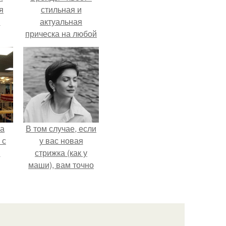
я
стильная и
м
актуальная
прическа на любой
случай.
ва
В том случае, если
 с
у вас новая
в
стрижка (как у
маши), вам точно
нужна фотосессия!