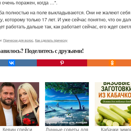
ы очень поражен, когда …".
ба полностью на поле выкладываются. Они не жалеют себя и
у, которому только 17 лет. И уже сейчас понятно, что он да
дет работать дальше так, как работает сейчас, его ждет свет
и:
Прически для волос
,
Как сделать прическу
авилось? Поделитесь с друзьями!
Кевин спейси
Лунные советы для
Кабачки зимо