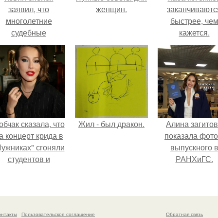
заявил, что
женщин.
заканчиваютс
многолетние
быстрее, че
судебные
кажется.
разбирательства
практически
уничтожили его
состояние.
обчак сказала, что
Жил - был дракон.
Алина загито
а концерт крида в
показала фото
Лужниках" сгоняли
выпускного 
студентов и
РАНХиГС.
кольников, чтобы
абить зал, но даже
так везде были
пустоты.
онтакты
Пользовательское соглашение
Обратная связь