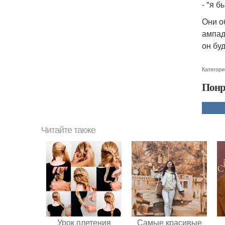
- "я б
Они о
ампад
он бу
Категори
Понр
Читайте также
Урок плетения
Самые красивые