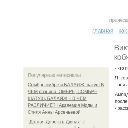
прическ
главная
как
Вик
коб
- кто
Популярные материалы
Я, со
- они
Сомбре омбре и БАЛАЯЖ шатуш В
ЧЕМ разница. ОМБРЕ, СОМБРЕ,
Ампад
ШАТУШ, БАЛАЯЖ – В ЧЕМ
после
РАЗЛИЧИЕ? | Академия Моды и
- рас
Стиля Анны Арсеньевой
"Долгая Дорога в Дюнах" с