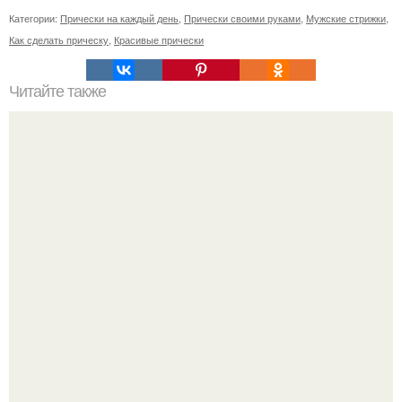
Категории:
Прически на каждый день
,
Прически своими руками
,
Мужские стрижки
,
Как сделать прическу
,
Красивые прически
Читайте также
История длиною в ЖИЗНЬ.