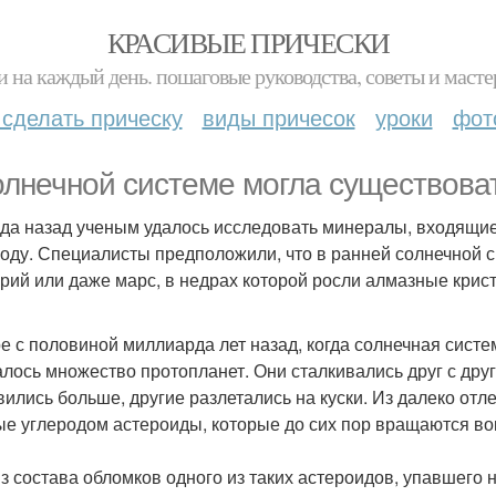
КРАСИВЫЕ ПРИЧЕСКИ
и на каждый день. пошаговые руководства, советы и масте
 сделать прическу
виды причесок
уроки
фот
олнечной системе могла существоват
ода назад ученым удалось исследовать минералы, входящие
году. Специалисты предположили, что в ранней солнечной 
рий или даже марс, в недрах которой росли алмазные крис
е с половиной миллиарда лет назад, когда солнечная систе
лось множество протопланет. Они сталкивались друг с друг
вились больше, другие разлетались на куски. Из далеко от
ые углеродом астероиды, которые до сих пор вращаются вок
з состава обломков одного из таких астероидов, упавшего на