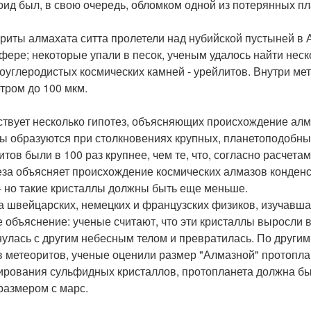
оид был, в свою очередь, обломком одной из потерянных пл
риты алмахата ситта пролетели над нубийской пустыней в А
фере; некоторые упали в песок, ученым удалось найти неск
оуглеродистых космических камней - урейлитов. Внутри м
тром до 100 мкм.
твует несколько гипотез, объясняющих происхождение алм
ы образуются при столкновениях крупных, планетоподобных
итов были в 100 раз крупнее, чем те, что, согласно расчета
еза объясняет происхождение космических алмазов конденс
- но такие кристаллы должны быть еще меньше.
а швейцарских, немецких и французских физиков, изучавш
е объяснение: ученые считают, что эти кристаллы выросли в
нулась с другим небесным телом и превратилась. По други
в метеоритов, ученые оценили размер "Алмазной" протопла
рования сульфидных кристаллов, протопланета должна был
размером с марс.