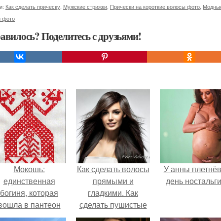
и:
Как сделать прическу
,
Мужские стрижки
,
Прически на короткие волосы фото
,
Модные
и фото
авилось? Поделитесь с друзьями!
Мокошь:
Как сделать волосы
У анны плетнё
единственная
прямыми и
день ностальги
богиня, которая
гладкими. Как
вошла в пантеон
сделать пушистые
князя Владимира.
волосы прямыми и