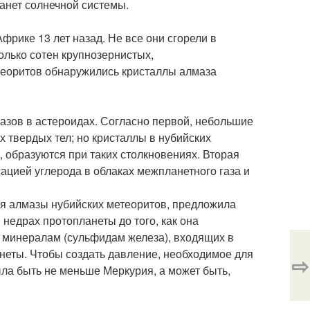
анет солнечной системы.
фрике 13 лет назад. Не все они сгорели в
олько сотен крупнозернистых,
етеоритов обнаружились кристаллы алмаза
азов в астероидах. Согласно первой, небольшие
 твердых тел; но кристаллы в нубийских
м, образуются при таких столкновениях. Вторая
ацией углерода в облаках межпланетного газа и
ая алмазы нубийских метеоритов, предложила
 недрах протопланеты до того, как она
м минералам (сульфидам железа), входящих в
неты. Чтобы создать давление, необходимое для
⇨
а быть не меньше Меркурия, а может быть,