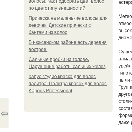
волосы. Как подобрать цвет волос
астер
по цветотипу внешности?
Метео
Прическа на маленькие волосы для
атмос
девочек. Детские прически с
высок
бантами из волос
диаме
В нюксенском районе есть деревня
вострое.
Сущес
алмаз
Сальные пробки на голове.
урейл
Нарушение работы сальных желез
гипот
Капус студио краска для волос
пыли 
палитра. Палитра красок для волос
Групп
Kapous Professional
друго
столк
соста
⇦
форми
даже 