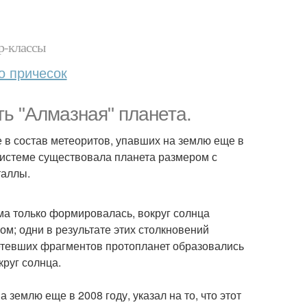
р-классы
о причесок
ь "Алмазная" планета.
 в состав метеоритов, упавших на землю еще в
системе существовала планета размером с
таллы.
ма только формировалась, вокруг солнца
ом; одни в результате этих столкновений
летевших фрагментов протопланет образовались
руг солнца.
 землю еще в 2008 году, указал на то, что этот