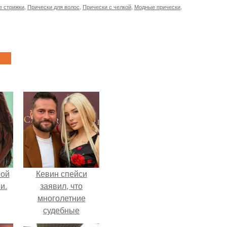
 стрижки
,
Прически для волос
,
Прически с челкой
,
Модные прически
,
вой
Кевин спейси
и.
заявил, что
многолетние
судебные
разбирательства