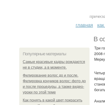
прическ
главная
как
В с
Три г
2008 
Популярные материалы
Мерку
Самые красивые кадры рождаются
не в студии, а в моменте.
Четыр
Филирование волос до и после.
враща
Филировка кончиков волос: фото до
стано
и после процедуры, а также видео-
богат
уроки по этой теме
Как понять в какой цвет покрасить
Анали