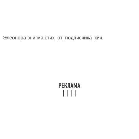
Элеонора энигма стих_от_подписчика_кич.