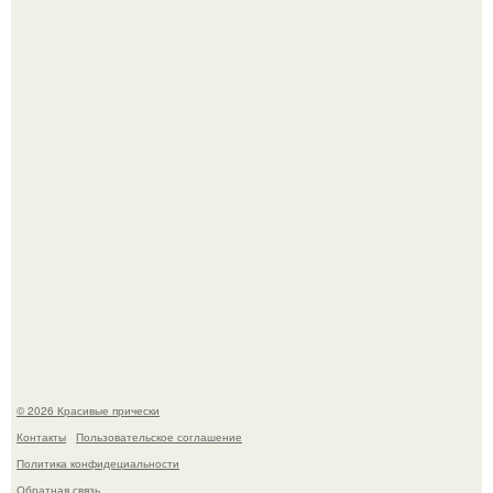
Ее величество, кстати, тоже одна из моих любимых
женских персонажей.
Красивая кожа начинается не с дорогой косметики, а с
правильного ухода.
© 2026 Красивые прически
Контакты
Пользовательское соглашение
Политика конфидециальности
Обратная связь