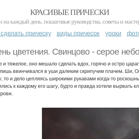
КРАСИВЫЕ ПРИЧЕСКИ
и на каждый день. пошаговые руководства, советы и масте
 сделать прическу
виды причесок
уроки
фот
ень цветения. Свинцово - серое небо
е и тяжелое, оно мешало сделать вдох, горячо и остро царап
 лишь ввинчивался в уши далеким скрипучим плачем. Ши, О
у, то и дело цепляясь широкими рукавами когда-то роскошн
ялись к каждому его шагу, будто и правда хотели вырвать кл
крови.