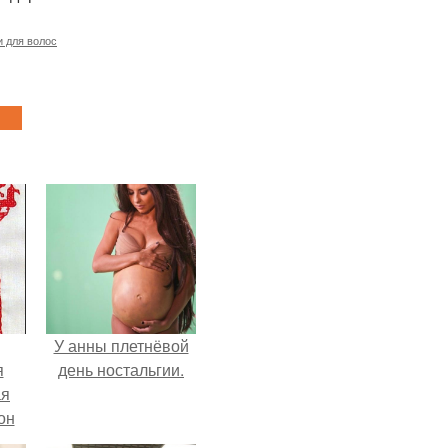
 для волос
У анны плетнёвой
я
день ностальгии.
ая
он
ра.