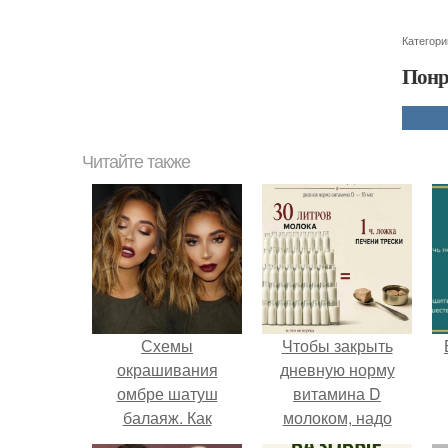
Категори
Понр
Читайте также
Схемы
Чтобы закрыть
окрашивания
дневную норму
омбре шатуш
витамина D
балаяж. Как
молоком, надо
выбрать
выпить 30 литров