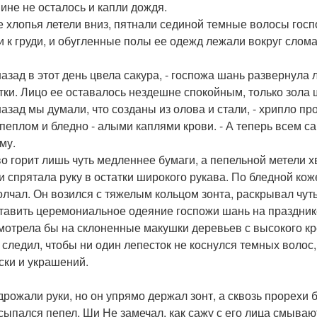
ине не осталось и капли дождя.
 хлопья летели вниз, пятнали сединой темные волосы госп
и к груди, и обугленные полы ее одежд лежали вокруг сло
 назад в этот день цвела сакура, - госпожа шань развернул
тки. Лицо ее оставалось нездешне спокойным, только зола
 назад мы думали, что созданы из олова и стали, - хрипло п
 пеплом и бледно - алыми каплями крови. - А теперь всем с
му.
во горит лишь чуть медленнее бумаги, а пепельной метели х
 и спрятала руку в остатки широкого рукава. По бледной ко
лчал. Он возился с тяжелым кольцом зонта, раскрывал чут
тавить церемониальное одеяние госпожи шань на праздник
мотрела бы на склоненные макушки деревьев с высокого кре
и следил, чтобы ни один лепесток не коснулся темных вол
ски и украшений.
дрожали руки, но он упрямо держал зонт, а сквозь прорехи 
сыпался пепел. Ши Не замечал, как сажу с его лица смываю