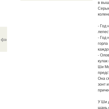
в выш
Серые
колен
- Год
лепес
⇦
- Год
горла
каждо
- Оло
кулак
Ши Мо
предс
Она с
зонт 
приче
У Ши 
шань 