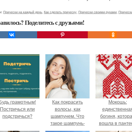
и:
Прически на каждый день
,
Как сделать прическу
,
Прически своими руками
,
Прически
авилось? Поделитесь с друзьями!
Будь грамотным!
Как покрасить
Мокошь:
Постричься или
волосы, как
единственна
подстричься?
шампунем. Что
богиня, котор
такое шампунь-
вошла в панте
краска для волос?
князя Владими