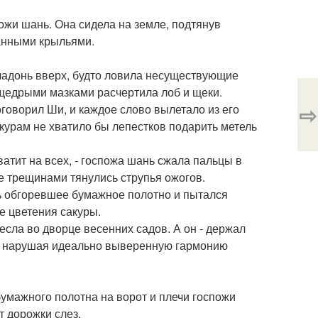
ожи шань. Она сидела на земле, подтянув
манными крыльями.
а ладонь вверх, будто ловила несуществующие
 щедрыми мазками расчертила лоб и щеки.
⇨
роговорил Ши, и каждое слово вылетало из его
акурам не хватило бы лепестков подарить метель
ватит на всех, - госпожа шань сжала пальцы в
же трещинами тянулись струпья ожогов.
ь обгоревшее бумажное полотно и пытался
е цветения сакуры.
сла во дворце весенних садов. А он - держал
ос, нарушая идеально выверенную гармонию
бумажного полотна на ворот и плечи госпожи
т дорожки слез.