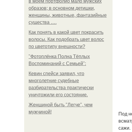
в моем портфолио мало мужских
образов; в основном детишки,
женщины, животные, фантазийные
существа ….
Как понять в какой цвет покрасить
волосы. Как подобрать цвет волос
по цветотипу внешности?
"Фотоплёнка Полна Тёплых
Воспоминаний с Семьей":
Кевин спейси заявил, что
многолетние судебные
разбирательства практически
уничтожили его состояние.
Женщиной быть "Легче", чем
мужчиной!
Под н
всмат
сажи.