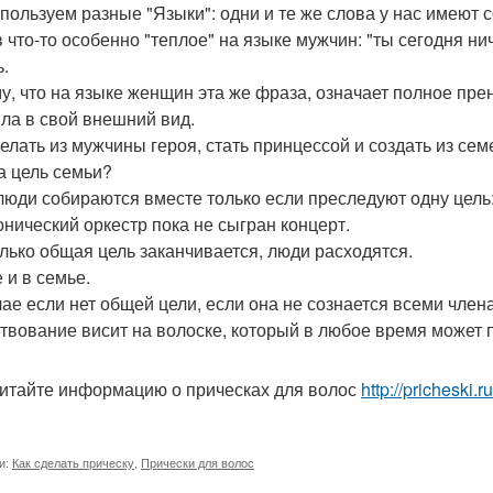
пользуем разные "Языки": одни и те же слова у нас имеют 
в что-то особенно "теплое" на языке мужчин: "ты сегодня ни
ь.
у, что на языке женщин эта же фраза, означает полное пр
ла в свой внешний вид.
делать из мужчины героя, стать принцессой и создать из се
а цель семьи?
люди собираются вместе только если преследуют одну цель:
нический оркестр пока не сыгран концерт.
олько общая цель заканчивается, люди расходятся.
 и в семье.
чае если нет общей цели, если она не сознается всеми член
твование висит на волоске, который в любое время может 
итайте информацию о прическах для волос
http://pricheski.
и:
Как сделать прическу
,
Прически для волос