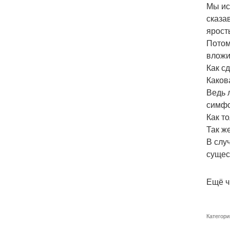
Мы ис
сказа
ярост
Потом
вложи
Как с
Каков
Ведь 
симфо
Как т
Так же
В слу
сущес
Ещё ч
Категори