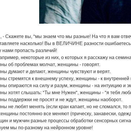
 ", - Скажете вы, "мы знаем что мы разные! На что я вам отв
тавляете насколько! Вы в ВЕЛИЧИНЕ разности ошибаетесь
 нами пропасть различий!
например, некоторые из них, о которых я расскажу на семин
ны об проблемах молчат, женщины - говорят.
ны думают и делают, женщины чувствуют и верят.
ны стремятся к внешнему успеху, женщины - к внутренней 
ны опираются на силу и разум, женщины - на интуицию и э
ны хотят слышать: "Ты мне Нужен", женщины - "я тебя люб
ны поддержки не просят и не ждут, женщины наоборот.
ны не любят менять (если кран капает, но не сломался, то п
 женщины постоянно все меняют (прическу, занавески, одежду
щин и мужчин разные процессы обработки сенсорных сигна
вуем мы по-разному на нейронном уровне!