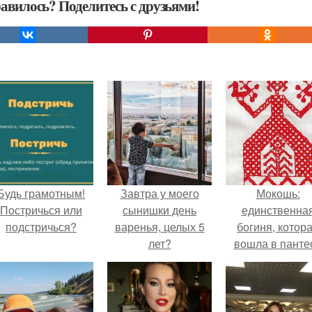
авилось? Поделитесь с друзьями!
Будь грамотным!
Завтра у моего
Мокошь:
Постричься или
сынишки день
единственна
подстричься?
варенья, целых 5
богиня, котор
лет?
вошла в панте
князя Владими