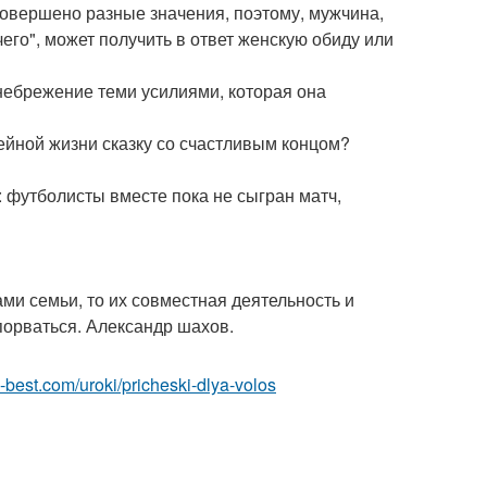
совершено разные значения, поэтому, мужчина,
чего", может получить в ответ женскую обиду или
енебрежение теми усилиями, которая она
мейной жизни сказку со счастливым концом?
 футболисты вместе пока не сыгран матч,
ами семьи, то их совместная деятельность и
порваться. Александр шахов.
ru-best.com/uroki/pricheski-dlya-volos