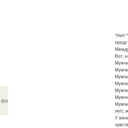
"Нет!
предс
Между
Вот, 
Мужчи
Мужчи
Мужчи
Мужчи
Мужчи
Мужчи
⇦
Мужчи
лет),
У жен
чувст