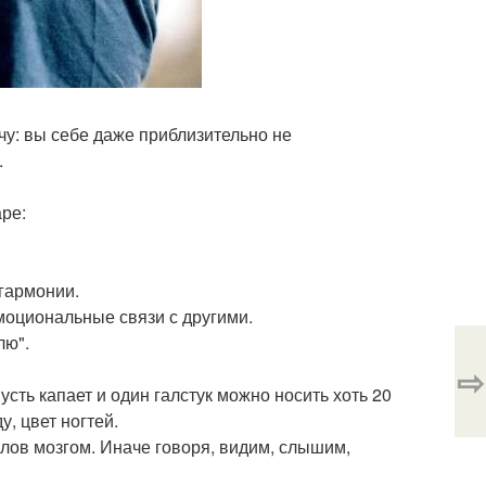
ечу: вы себе даже приблизительно не
.
аре:
гармонии.
моциональные связи с другими.
лю".
⇨
усть капает и один галстук можно носить хоть 20
, цвет ногтей.
лов мозгом. Иначе говоря, видим, слышим,