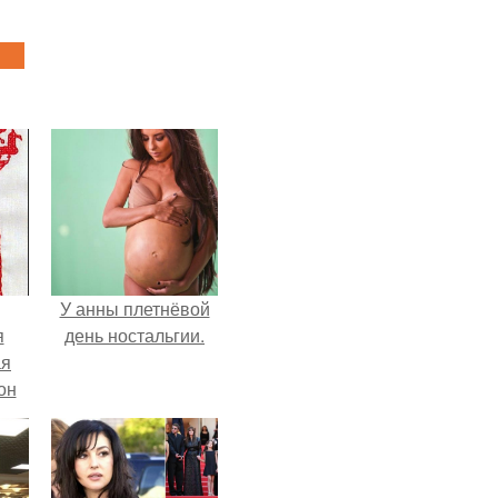
У анны плетнёвой
я
день ностальгии.
ая
он
ра.