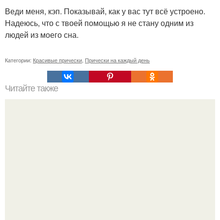
Веди меня, кэп. Показывай, как у вас тут всё устроено.
Надеюсь, что с твоей помощью я не стану одним из
людей из моего сна.
Категории:
Красивые прически
,
Прически на каждый день
Читайте также
Если побриться налысо за сколько отрастут волосы. Как
я подстриглась налысо и как изменились волосы после
этого