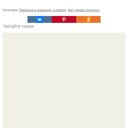
Категории:
Прически в домашних условиях
,
Как сделать прическу
Читайте также
Если побриться налысо за сколько отрастут волосы. Как
я подстриглась налысо и как изменились волосы после
этого