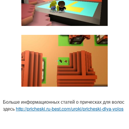
Больше информационных статей о прическах для волос
здесь
http://pricheski.ru-best.com/uroki/pricheski-dlya-volos