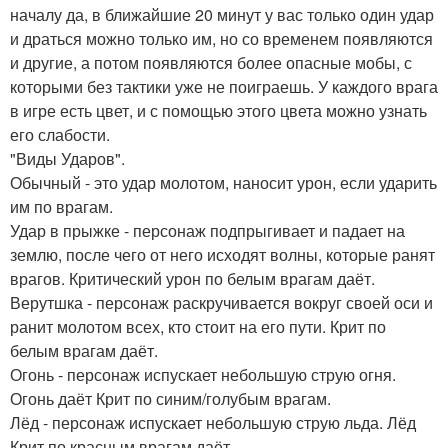
началу да, в ближайшие 20 минут у вас только один удар
и драться можно только им, но со временем появляются
и другие, а потом появляются более опасные мобы, с
которыми без тактики уже не поиграешь. У каждого врага
в игре есть цвет, и с помощью этого цвета можно узнать
его слабости.
"Виды Ударов".
Обычный - это удар молотом, наносит урон, если ударить
им по врагам.
Удар в прыжке - персонаж подпрыгивает и падает на
землю, после чего от него исходят волны, которые ранят
врагов. Критический урон по белым врагам даёт.
Верутшка - персонаж раскручивается вокруг своей оси и
ранит молотом всех, кто стоит на его пути. Крит по
белым врагам даёт.
Огонь - персонаж испускает небольшую струю огня.
Огонь даёт Крит по синим/голубым врагам.
Лёд - персонаж испускает небольшую струю льда. Лёд
Крит по красным врагам даёт.