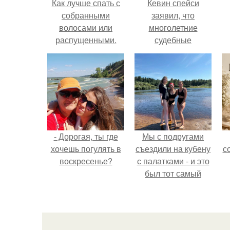
Как лучше спать с
Кевин спейси
собранными
заявил, что
волосами или
многолетние
распущенными.
судебные
Эффективный уход
разбирательства
за волосами перед
практически
сном для их
уничтожили его
ночного
состояние.
восстановления
- Дорогая, ты где
Мы с подругами
хочешь погулять в
съездили на кубену
с
воскресенье?
с палатками - и это
был тот самый
отдых, после
которого долго
смеёшься,
вспоминая каждую