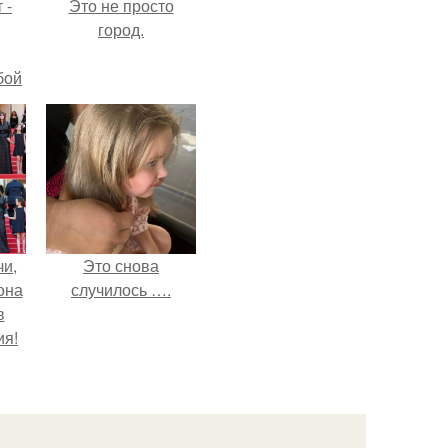
 -
Это не просто
город.
бой
чи,
Это снова
она
случилось ….
в
ия!