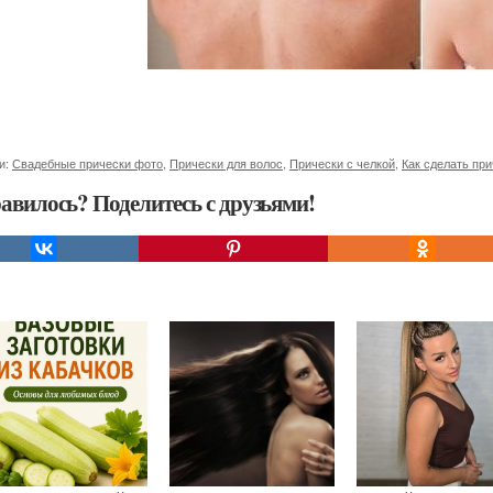
и:
Свадебные прически фото
,
Прически для волос
,
Прически с челкой
,
Как сделать пр
авилось? Поделитесь с друзьями!