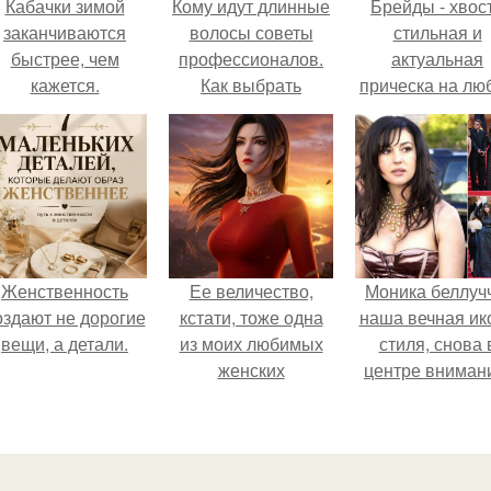
Кабачки зимой
Кому идут длинные
Брейды - хвост
заканчиваются
волосы советы
стильная и
быстрее, чем
профессионалов.
актуальная
кажется.
Как выбрать
прическа на лю
идеальную стрижку
случай.
Женственность
Ее величество,
Моника беллуч
оздают не дорогие
кстати, тоже одна
наша вечная ик
вещи, а детали.
из моих любимых
стиля, снова 
женских
центре вниман
персонажей.