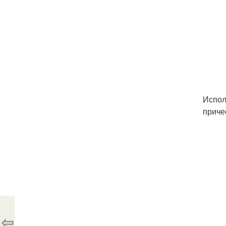
Испол
приче
⇦