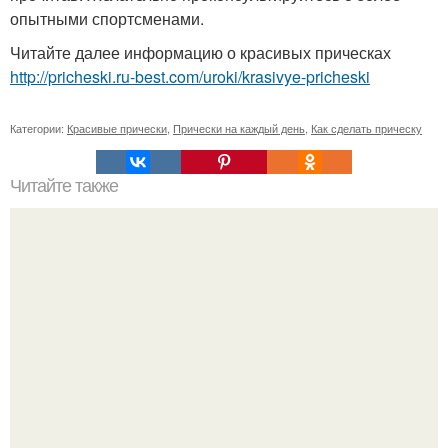
опытными спортсменами.
Читайте далее информацию о красивых прическах
http://pricheski.ru-best.com/uroki/krasivye-pricheski
Категории:
Красивые прически
,
Прически на каждый день
,
Как сделать прическу
Читайте также
Макияж для зеленых глаз.