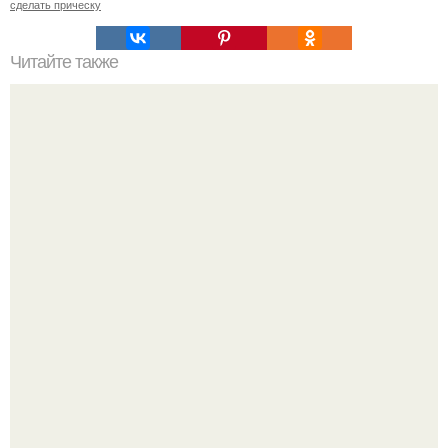
сделать прическу
Читайте также
Схемы окрашивания омбре шатуш балаяж. Как выбрать
окрашивание для себя