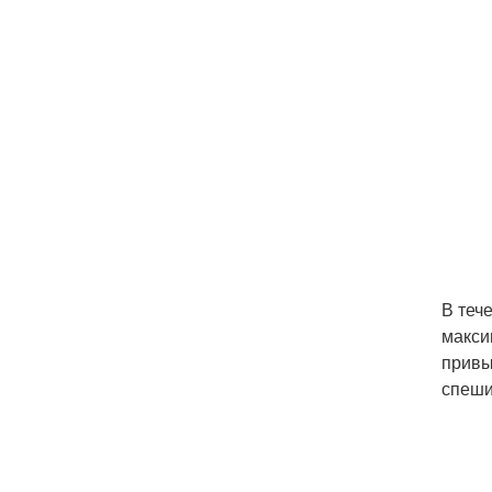
В теч
макси
привы
спеши