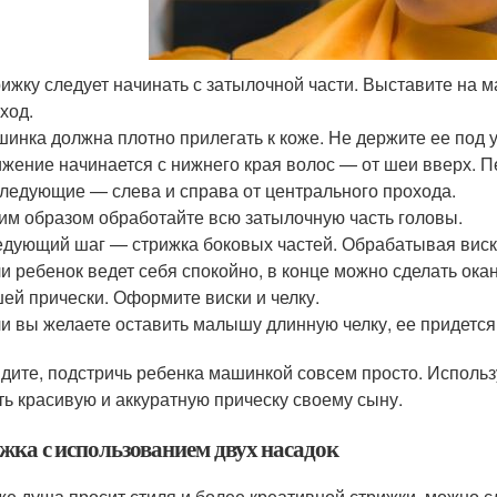
ижку следует начинать с затылочной части. Выставите на
ход.
инка должна плотно прилегать к коже. Не держите ее под у
жение начинается с нижнего края волос — от шеи вверх. П
ледующие — слева и справа от центрального прохода.
им образом обработайте всю затылочную часть головы.
дующий шаг — стрижка боковых частей. Обрабатывая виски,
и ребенок ведет себя спокойно, в конце можно сделать ока
ей прически. Оформите виски и челку.
и вы желаете оставить малышу длинную челку, ее придетс
идите, подстричь ребенка машинкой совсем просто. Использ
ть красивую и аккуратную прическу своему сыну.
жка с использованием двух насадок
же душа просит стиля и более креативной стрижки, можно с