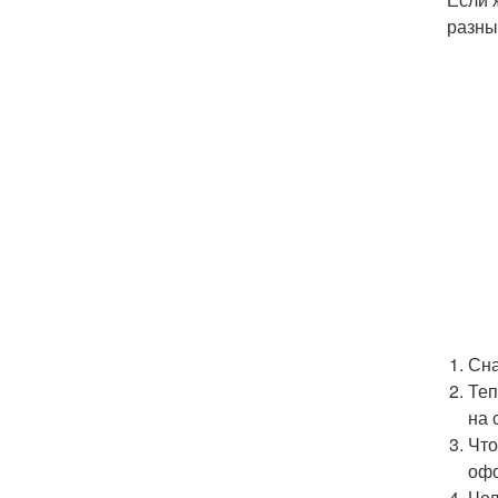
разны
Сна
Теп
на 
Что
офо
Чел