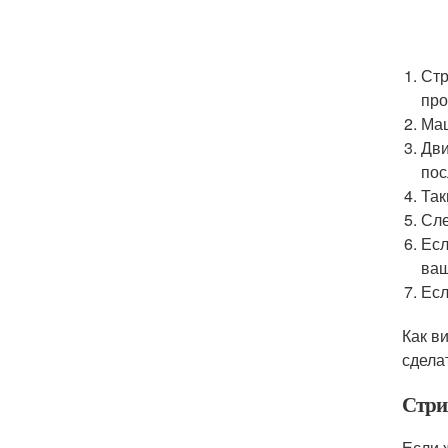
Стр
про
Маш
Дви
пос
Так
Сле
Есл
ваш
Есл
Как в
сдела
Стри
Если 