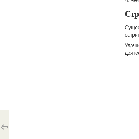
Стр
Сущес
остри
Удачн
деяте
⇦