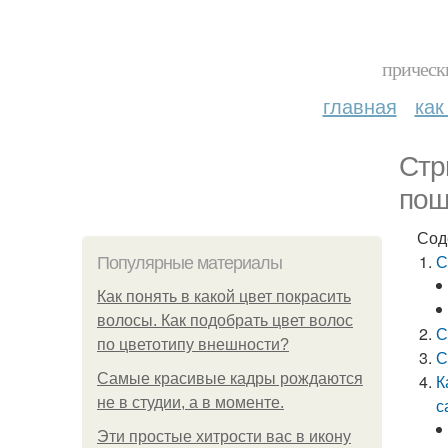
прическ
главная
как
Стр
пош
Сод
С
Популярные материалы
Как понять в какой цвет покрасить
волосы. Как подобрать цвет волос
С
по цветотипу внешности?
С
Самые красивые кадры рождаются
К
не в студии, а в моменте.
с
Эти простые хитрости вас в икону