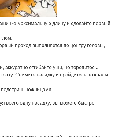
 машинке максимальную длину и сделайте первый
глом.
ервый проход выполняется по центру головы,
 аккуратно отгибайте уши, не торопитесь.
нтовку. Снимите насадку и пройдитесь по краям
я подстричь ножницами.
уя всего одну насадку, вы можете быстро
делать прическу «шапочкой», используя две