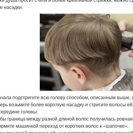
е насадки.
чала подстригите всю голову способом, описанным выше, 
ерь возьмите более короткую насадку и стригите волосы ей
середине головы.
бы граница между разной длиной волос получилась ровная
рмите машинкой переход от коротких волос к «шапочке».
ку при такой прическе обычно оставляют довольно длинной