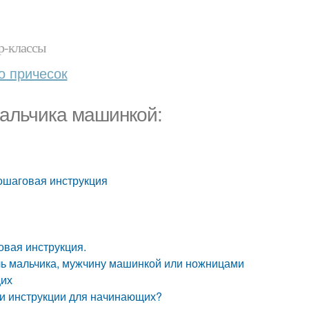
р-классы
о причесок
альчика машинкой:
ошаговая инструкция
овая инструкция.
ичь мальчика, мужчину машинкой или ножницами
щих
ми инструкции для начинающих?