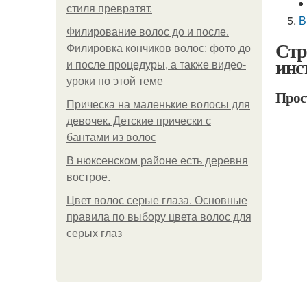
стиля превратят.
В
Филирование волос до и после.
Стр
Филировка кончиков волос: фото до
инс
и после процедуры, а также видео-
уроки по этой теме
Прос
Прическа на маленькие волосы для
девочек. Детские прически с
бантами из волос
В нюксенском районе есть деревня
вострое.
Цвет волос серые глаза. Основные
правила по выбору цвета волос для
серых глаз