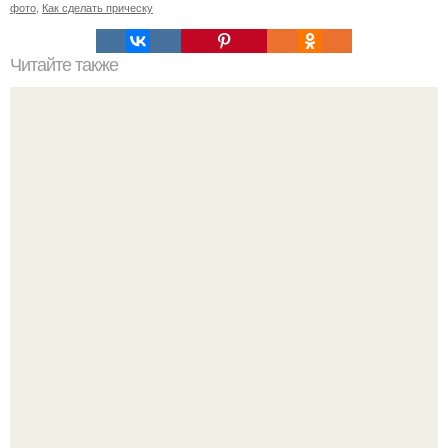
фото
,
Как сделать прическу
Читайте также
Схема мужской стрижки. Классическая мужская стрижка
- точная пошаговая схема выполнения: