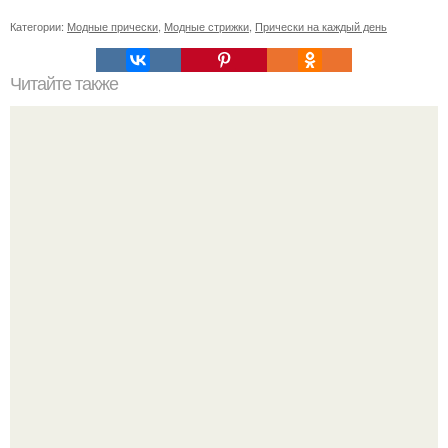
Категории:
Модные прически
,
Модные стрижки
,
Прически на каждый день
Читайте также
Нужно ли смывать краску для волос шампунем. Как
сохранить цвет окрашенных волос надолго – советы