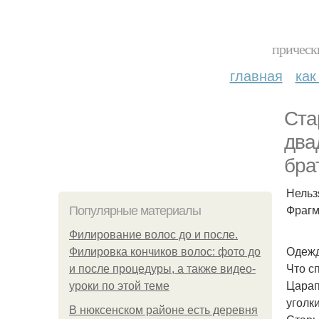
прическ
главная
как
Ста
два
бра
Нельз
Фрагм
Популярные материалы
Филирование волос до и после.
Одежд
Филировка кончиков волос: фото до
Что с
и после процедуры, а также видео-
Царап
уроки по этой теме
уголк
В нюксенском районе есть деревня