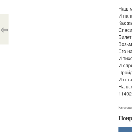
Наш м
И пап
Как ж
⇦
Спаси
Билет
Возьм
Его н
И тих
И спр
Пройд
Из ст
На вс
11402
Категори
Понр