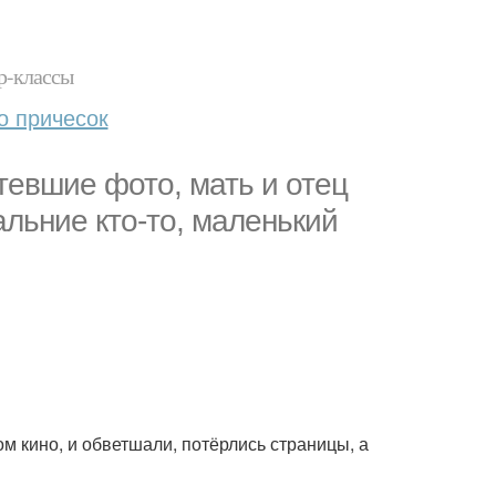
р-классы
о причесок
евшие фото, мать и отец
альние кто-то, маленький
ом кино, и обветшали, потёрлись страницы, а