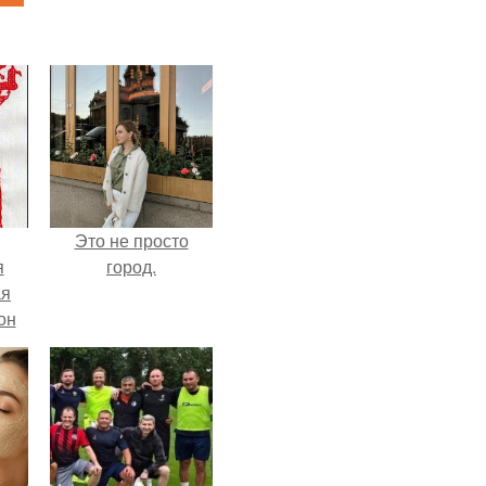
Это не просто
я
город.
ая
он
ра.