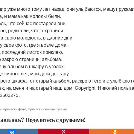
ир уже много тому лет назад, они улыбаются, машут руками,
а, и мама как молоды были.
аль, что сейчас постарели они.
бо, родители, что сохранили.
 в свою молодость, в давние дни.
у свое фото, где я возле дома.
а последний листок приклею.
о закрою страницы альбома.
ячу альбом в шкафу в уголок.
ет много лет, мои дети достанут.
арого шкафа тот старый альбом, раскроют его и с улыбкою г
ех, на меня и на старый наш дом. Copyright: Николай полыг
2503273.
и:
прически фото
,
Прически своими руками
авилось? Поделитесь с друзьями!