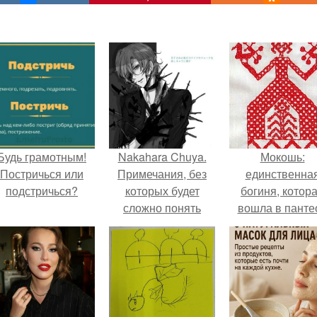
Будь грамотным!
Nakahara Chuya.
Мокошь:
Постричься или
Примечания, без
единственна
подстричься?
которых будет
богиня, котор
сложно понять
вошла в панте
текст:
князя Владими