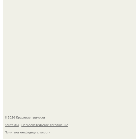
Ее величество, кстати, тоже одна из моих любимых
женских персонажей.
Алина загитова показала фото с выпускного в РАНХиГС.
© 2026 Красивые прически
Контакты
Пользовательское соглашение
Политика конфидециальности