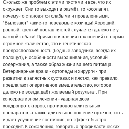
Сколько же проблем с этими пястями и все, что их
окружает! Они то выходят в размёт, то косолапят,
почему-то становятся слабыми и проваленными,
"Вылезают" какие-то неведомые козинцы! Хороший,
ровный, крепкий постав пястей случается далеко не у
каждой собаки! Причин появления отклонений от нормы
огромное количество, это и генетическая
предрасположенность (бедные заводчики, всегда их
полощут), и особенности выращивания, условий
содержания, а также образ жизни вашего питомца.
Ветеринарные врачи - ортопеды и хирурги - при
развитии в запястных суставах и пястях, как правило,
предлагают оперативное вмешательство, которое
далеко не всегда даёт желаемый результат. При
консервативном лечении - ударная доза
хондропротекторов, противовоспалительных
препаратов, а также длительное ношение ортезов, хоть
и даёт улучшение состояния, но эффект быстро
проходит. К сожалению, говорить о профилактических