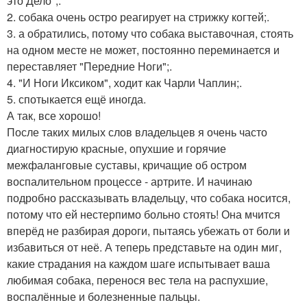
это Дело";.
2. собака очень остро реагирует на стрижку когтей;.
3. а обратились, потому что собака выставочная, стоять
на одном месте не может, постоянно переминается и
переставляет "Передние Ноги";.
4. "И Ноги Иксиком", ходит как Чарли Чаплин;.
5. спотыкается ещё иногда.
А так, все хорошо!
После таких милых слов владельцев я очень часто
диагностирую красные, опухшие и горячие
межфаланговые суставы, кричащие об остром
воспалительном процессе - артрите. И начинаю
подробно рассказывать владельцу, что собака носится,
потому что ей нестерпимо больно стоять! Она мчится
вперёд не разбирая дороги, пытаясь убежать от боли и
избавиться от неё. А теперь представьте на один миг,
какие страдания на каждом шаге испытывает ваша
любимая собака, перенося вес тела на распухшие,
воспалённые и болезненные пальцы.