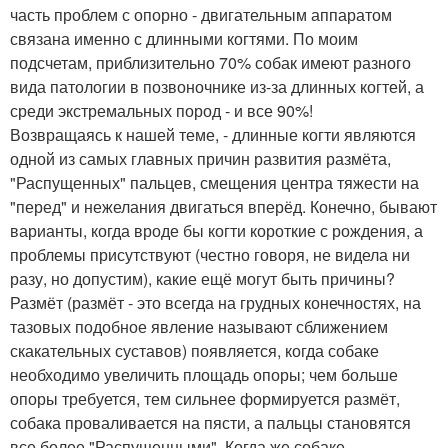
часть проблем с опорно - двигательным аппаратом
связана именно с длинными когтями. По моим
подсчетам, приблизительно 70% собак имеют разного
вида патологии в позвоночнике из-за длинных когтей, а
среди экстремальных пород - и все 90%!
Возвращаясь к нашей теме, - длинные когти являются
одной из самых главных причин развития размёта,
"Распущенных" пальцев, смещения центра тяжести на
"перед" и нежелания двигаться вперёд. Конечно, бывают
варианты, когда вроде бы когти короткие с рождения, а
проблемы присутствуют (честно говоря, не видела ни
разу, но допустим), какие ещё могут быть причины?
Размёт (размёт - это всегда на грудных конечностях, на
тазовых подобное явление называют сближением
скакательных суставов) появляется, когда собаке
необходимо увеличить площадь опоры; чем больше
опоры требуется, тем сильнее формируется размёт,
собака проваливается на пясти, а пальцы становятся
все более "Распущенными". Когда же собаке