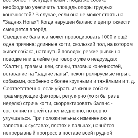
необходимо увеличить площадь опоры грудных
конечностей? В случае, если она не может стоять на
"Задних Ногах"! Когда нарушен баланс и центр тяжести
смещается вперёд.
Смещение баланса может провоцировать 1000 и ещё
одна причина: длинные когти, скользкий пол, на котором
живет собака, натянутый поводок, резкие рывки на
поводке или шлейке (не говорю уже о недоуздках
"Халти"), травмы шеи, спины, тазовых конечностей,
вставание на "задние лапы", неконтролируемые игры с
собаками, особенно с более крупными и тяжёлыми и т. д.
Соответственно, если убрать из жизни собаки
травмирующие факторы, регулярно (хотя бы раз в
неделю) стричь когти, скорректировать баланс -
состояние пястей станет медленно, но верно
улучшаться. При положительных изменениях в
запястных суставах, пястях и пальцах, начнётся
непрерывный прогресс в поставе всей грудной