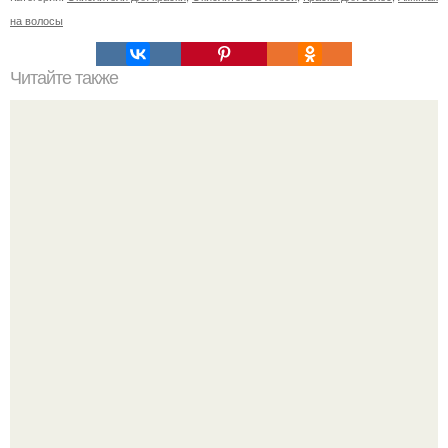
на волосы
Читайте также
Крем для отбеливания интимных зон в аптеках
названия. Отбеливание кожи в домашних условиях