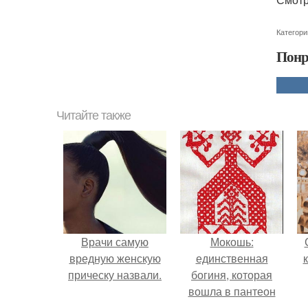
Категори
Понр
Читайте также
Врачи самую
Мокошь:
вредную женскую
единственная
прическу назвали.
богиня, которая
вошла в пантеон
князя Владимира.