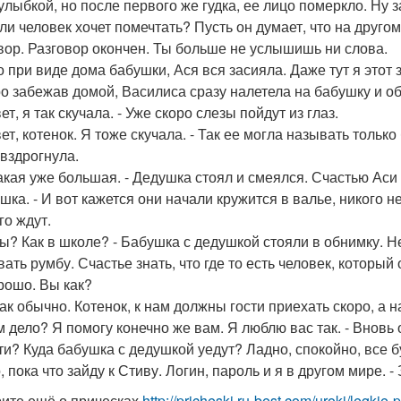
улыбкой, но после первого же гудка, ее лицо померкло. Ну
ли человек хочет помечтать? Пусть он думает, что на другом
вор. Разговор окончен. Ты больше не услышишь ни слова.
о при виде дома бабушки, Ася вся засияла. Даже тут я этот
о забежав домой, Василиса сразу налетела на бабушку и об
ет, я так скучала. - Уже скоро слезы пойдут из глаз.
ет, котенок. Я тоже скучала. - Так ее могла называть тольк
 вздрогнула.
 какая уже большая. - Дедушка стоял и смеялся. Счастью Аси
ушка. - И вот кажется они начали кружится в валье, никого
го ждут.
 ты? Как в школе? - Бабушка с дедушкой стояли в обнимку. Н
ать румбу. Счастье знать, что где то есть человек, который 
орошо. Вы как?
как обычно. Котенок, к нам должны гости приехать скоро, а 
ем дело? Я помогу конечно же вам. Я люблю вас так. - Вновь 
сти? Куда бабушка с дедушкой уедут? Ладно, спокойно, все 
 пока что зайду к Стиву. Логин, пароль и я в другом мире. -
ите ещё о прическах
http://pricheski.ru-best.com/uroki/legkie-