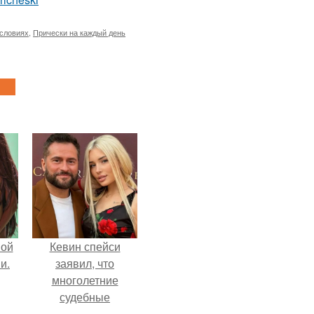
словиях
,
Прически на каждый день
вой
Кевин спейси
и.
заявил, что
многолетние
судебные
разбирательства