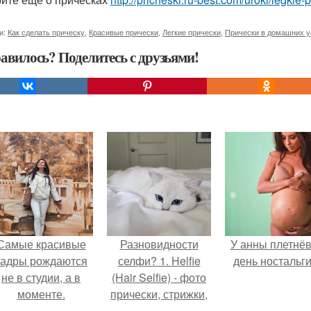
и:
Как сделать прическу
,
Красивые прически
,
Легкие прически
,
Прически в домашних у
авилось? Поделитесь с друзьями!
Самые красивые
Разновидности
У анны плетнё
кадры рождаются
селфи? 1. Helfie
день ностальги
не в студии, а в
(Hair Selfie) - фото
моменте.
прически, стрижки,
нового цвета волос.