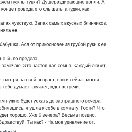
 зачем нужны гудки? Душераздирающие вопли. А
 конце провода его слышать, а гудки, как
 запах чувствую. Запах самых вкусных блинчиков.
няла ее.
о бабушка. Ася от прикосновения грубой руки к ее
 не было предела.
 не замечаю. Это настоящая семья. Каждый любит,
е смотря на свой возраст, они и сейчас могли
о тебе думает, скучает, ждет встречи.
нам нужно будет уехать до завтрашнего вечера.
обнявшись, я ушла к себе в комнату. Гости? Что
будет хорошо. Уже 6 вечера? Весьма поздно.
 Здравствуй. Ты как? - На мое удивление от.
pricheski