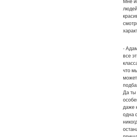
Мне и
людей
краси
смотр
харак
- Ада
все э
класс
что м
может
подба
Да ты
особе
даже 
одна 
никог
остан
пришл