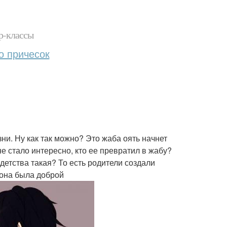
р-классы
о причесок
зни. Ну как так можно? Это жаба оять начнет
не стало интересно, кто ее превратил в жабу?
 детства такая? То есть родители создали
 она была доброй