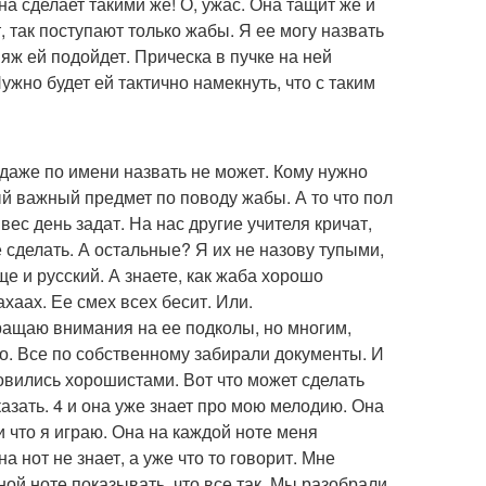
на сделает такими же! О, ужас. Она тащит же и
, так поступают только жабы. Я ее могу назвать
ияж ей подойдет. Прическа в пучке на ней
ужно будет ей тактично намекнуть, что с таким
, даже по имени назвать не может. Кому нужно
мый важный предмет по поводу жабы. А то что пол
вес день задат. На нас другие учителя кричат,
 сделать. А остальные? Я их не назову тупыми,
ще и русский. А знаете, как жаба хорошо
хаах. Ее смех всех бесит. Или.
бращаю внимания на ее подколы, но многим,
. Все по собственному забирали документы. И
новились хорошистами. Вот что может сделать
казать. 4 и она уже знает про мою мелодию. Она
и что я играю. Она на каждой ноте меня
а нот не знает, а уже что то говорит. Мне
ной ноте показывать, что все так. Мы разобрали