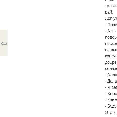
только
рай.
Ася уж
- Поч
- А в
подоб
⇦
поско
на вы
конеч
добре
сейча
- Алл
- Да, 
- Я се
- Хор
- Как 
- Буду
Это и