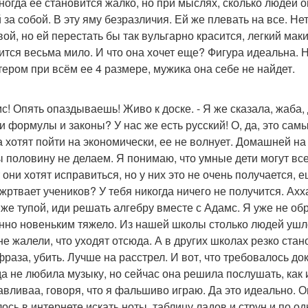
ногда ее становится жалко, но при мыслях, сколько людей о
 за собой. В эту яму безразличия. Ей же плевать на все. Нет
вой, но ей перестать бы так вульгарно красится, легкий мак
ится весьма мило. И что она хочет еще? Фигура идеальна. Н
тером при всём ее 4 размере, мужика она себе не найдет.
мс! Опять опаздываешь! Живо к доске. - Я же сказала, жаба
ти формулы и законы? У нас же есть русский! О, да, это са
а хотят пойти на экономически, ее не волнует. Домашней на 
ы половину не делаем. Я понимаю, что умные дети могут все
 они хотят исправиться, но у них это не очень получается, е
жртвает учеников? У тебя никогда ничего не получится. Ахха
 же тупой, иди решать алгебру вместе с Адамс. Я уже не о
нно новеньким тяжело. Из нашей школы столько людей ушло
не жалели, что уходят отсюда. А в других школах резко ста
фраза, убить. Лучше на расстрел. И вот, что требовалось до
да не любила музыку, но сейчас она решила послушать, как 
авливаа, говоря, что я фальшиво играю. Да это идеально. Он
ось в интернете искать ноты, таблицу ладов и струн и по од