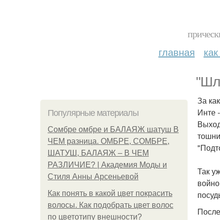
прическ
главная
как
"Шл
За ка
Инте -
Популярные материалы
Выход
Сомбре омбре и БАЛАЯЖ шатуш В
тошни
ЧЕМ разница. ОМБРЕ, СОМБРЕ,
"Подт
ШАТУШ, БАЛАЯЖ – В ЧЕМ
РАЗЛИЧИЕ? | Академия Моды и
Так у
Стиля Анны Арсеньевой
войно
Как понять в какой цвет покрасить
посуд
волосы. Как подобрать цвет волос
После
по цветотипу внешности?