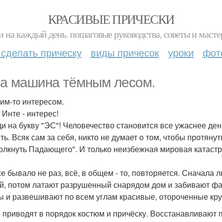
КРАСИВЫЕ ПРИЧЕСКИ
и на каждый день. пошаговые руководства, советы и масте
 сделать прическу
виды причесок
уроки
фот
а машина тёмным лесом.
ким-то интересом.
 Инте - интерес!
и на букву "ЭС"! Человечество становится все ужаснее день
ть. Всяк сам за себя, никто не думает о том, чтобы протянут
олкнуть Падающего". И только неизбежная мировая катастр
же бывало не раз, всё, в общем - то, повторяется. Сначал
й, потом латают разрушенный снарядом дом и забивают фа
ы и развешивают по всем углам красивые, отороченные кр
 приводят в порядок костюм и причёску. Восстанавливают п