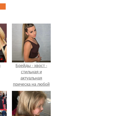
и
Брейды - хвост -
стильная и
актуальная
прическа на любой
ва
случай.
го