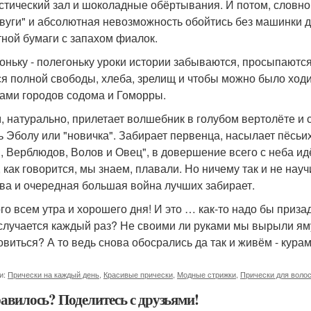
стический зал и шоколадные обёртывания. И потом, словно 
-вуги" и абсолютная невозможность обойтись без машинки д
тной бумаги с запахом фиалок.
оньку - полегоньку уроки истории забываются, просыпаются
ся полной свободы, хлеба, зрелищ и чтобы можно было хо
бами городов содома и Гоморры.
, натурально, прилетает волшебник в голубом вертолёте и
ь Эболу или "новичка". Забирает первенца, насылает пёсьих 
, Верблюдов, Волов и Овец", в довершение всего с неба ид
 как говорится, мы знаем, плавали. Но ничему так и не научи
ва и очередная большая война лучших забирает.
го всем утра и хорошего дня! И это … как-то надо бы призад
случается каждый раз? Не своими ли руками мы вырыли яму
овиться? А то ведь снова обосрались да так и живём - курам
и:
Прически на каждый день
,
Красивые прически
,
Модные стрижки
,
Прически для воло
авилось? Поделитесь с друзьями!