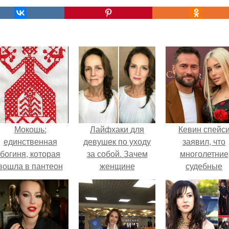
Мокошь:
Лайфхаки для
Кевин спейс
единственная
девушек по уходу
заявил, что
богиня, которая
за собой. Зачем
многолетние
вошла в пантеон
женщине
судебные
князя Владимира.
ухаживать за
разбирательст
собой?
практически
уничтожили е
состояние.