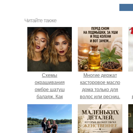
Читайте также
Схемы
Многие держат
окрашивания
касторовое масло
омбре шатуш
дома только для
балаяж. Как
волос или ресниц.
выбрать
окрашивание для
себя