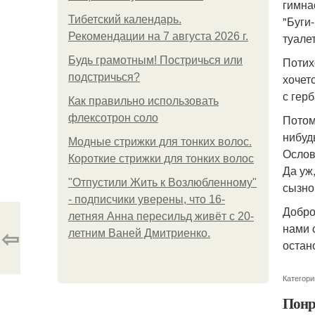
гимна
Тибетский календарь.
"Буги
Рекомендации на 7 августа 2026 г.
туале
Будь грамотным! Постричься или
Потих
подстричься?
хочет
с гер
Как правильно использовать
флексотрон соло
Потом
нибуд
Модные стрижки для тонких волос.
Ослов
Короткие стрижки для тонких волос
Да уж,
"Отпустили Жить к Возлюбленному"
сызно
- подписчики уверены, что 16-
Добро
летняя Анна пересильд живёт с 20-
нами 
⇦
летним Ваней Дмитриенко.
остан
Категори
Понр