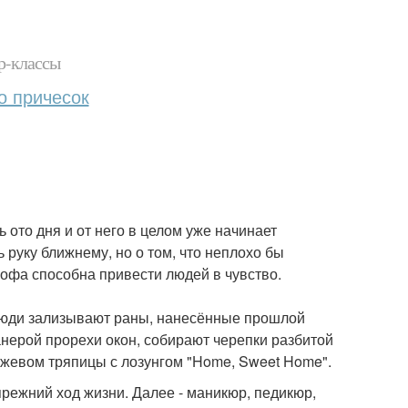
р-классы
о причесок
 ото дня и от него в целом уже начинает
ь руку ближнему, но о том, что неплохо бы
офа способна привести людей в чувство.
а люди зализывают раны, нанесённые прошлой
нерой прорехи окон, собирают черепки разбитой
ужевом тряпицы с лозунгом "Home, Sweet Home".
режний ход жизни. Далее - маникюр, педикюр,