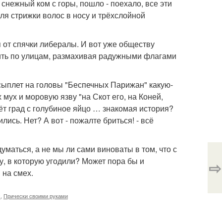
снежный ком с горы, пошло - поехало, все эти
ля стрижки волос в носу и трёхслойной
 от спячки либералы. И вот уже обществу
дить по улицам, размахивая радужными флагами
 сыплет на головы "Беспечных Парижан" какую-
мух и моровую язву "на Скот его, на Коней,
ёт град с голубиное яйцо … знакомая история?
лись. Нет? А вот - пожалте бриться! - всё
уматься, а не мы ли сами виноваты в том, что с
, в которую угодили? Может пора бы и
⇨
 на смех.
с
,
Прически своими руками