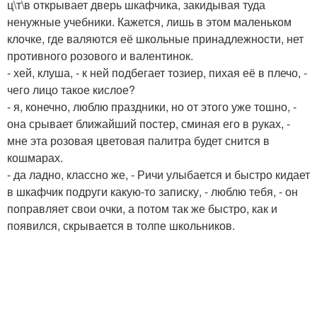
ц\т\в открывает дверь шкафчика, закидывая туда
ненужные учебники. Кажется, лишь в этом маленьком
клочке, где валяются её школьные принадлежности, нет
противного розового и валентинок.
- хей, клуша, - к ней подбегает тозиер, пихая её в плечо, -
чего лицо такое кислое?
- я, конечно, люблю праздники, но от этого уже тошно, -
она срывает ближайший постер, сминая его в руках, -
мне эта розовая цветовая палитра будет снится в
кошмарах.
- да ладно, классно же, - Ричи улыбается и быстро кидает
в шкафчик подруги какую-то записку, - люблю тебя, - он
поправляет свои очки, а потом так же быстро, как и
появился, скрывается в толпе школьников.