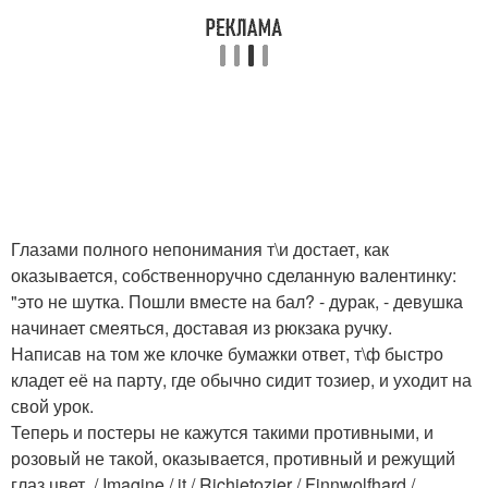
Глазами полного непонимания т\и достает, как
оказывается, собственноручно сделанную валентинку:
"это не шутка. Пошли вместе на бал? - дурак, - девушка
начинает смеяться, доставая из рюкзака ручку.
Написав на том же клочке бумажки ответ, т\ф быстро
кладет её на парту, где обычно сидит тозиер, и уходит на
свой урок.
Теперь и постеры не кажутся такими противными, и
розовый не такой, оказывается, противный и режущий
глаз цвет. / Imagine / it / Richietozier / Finnwolfhard /.