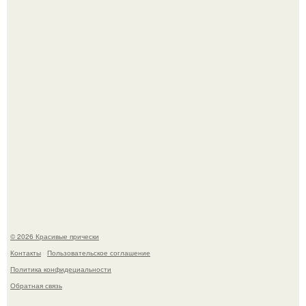
правильного ухода.
Борющийся с раком поджелудочной железы Евгений
Алдонин вернулся в Москву после почти года лечения в
Германии.
© 2026 Красивые прически
Контакты
Пользовательское соглашение
Политика конфидециальности
Обратная связь