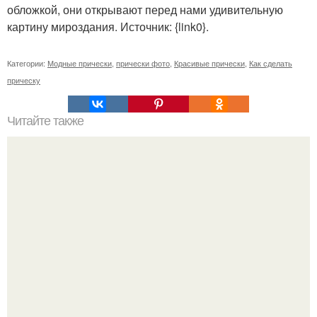
обложкой, они открывают перед нами удивительную
картину мироздания. Источник: {link0}.
Категории:
Модные прически
,
прически фото
,
Красивые прически
,
Как сделать
прическу
Читайте также
25 вещей, которые вредят коже: