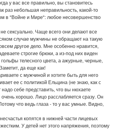
огда у вас все правильно, вы становитесь
 как раз небольшая неправильность, какой-то
ом в "Войне и Мире": любое несовершенство
 не сексуально. Чаще всего они делают все
 всяком случае мужчины не обращают на такую
совсем другое дело. Мне особенно нравится,
деваете строгие брюки, а из-под них виден
е гольфы телесного цвета, а ажурные, черные,
Заметит, да еще как!
ариваете с мужчиной и хотите быть для него
вает ее с политикой Ельцина (не знаю, как с
т надо себе представить, что вы нюхаете
м очень хорошо. Лицо расслабляется сразу. Он
Потому что ведь глаза - то у вас умные. Видно,
и несчастья копятся в нижней части лицевых
естким. У детей нет этого напряжения, поэтому