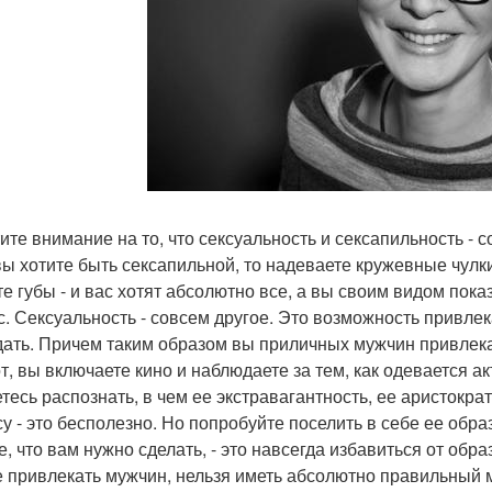
ите внимание на то, что сексуальность и сексапильность -
вы хотите быть сексапильной, то надеваете кружевные чулк
те губы - и вас хотят абсолютно все, а вы своим видом пока
с. Сексуальность - совсем другое. Это возможность привлек
дать. Причем таким образом вы приличных мужчин привлека
от, вы включаете кино и наблюдаете за тем, как одевается а
тесь распознать, в чем ее экстравагантность, ее аристокра
у - это бесполезно. Но попробуйте поселить в себе ее образ
е, что вам нужно сделать, - это навсегда избавиться от обра
е привлекать мужчин, нельзя иметь абсолютно правильный 