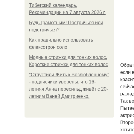
Тибетский календарь.
Рекомендации на 7 августа 2026 г.
Будь грамотным! Постричься или
подстричься?
Как правильно использовать
флексотрон соло
Модные стрижки для тонких волос.
Обрат
Короткие стрижки для тонких волос
если 
"Отпустили Жить к Возлюбленному"
краси
- подписчики уверены, что 16-
сейча
летняя Анна пересильд живёт с 20-
разга
летним Ваней Дмитриенко.
Так в
Пытае
актрис
Второ
хотит