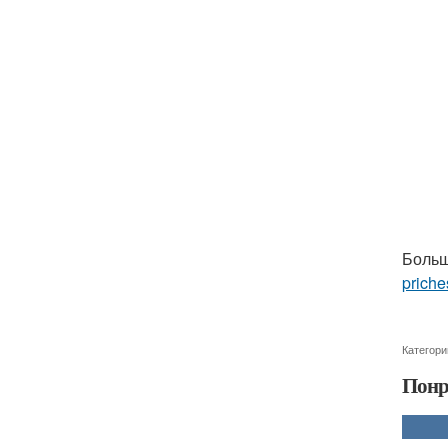
Больш
priche
Категори
Понр