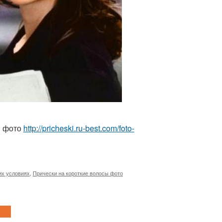
ы фото
http://pricheski.ru-best.com/foto-
их условиях
,
Прически на короткие волосы фото