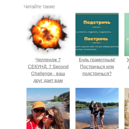
Читайте также
Челлендж 7
Будь грамотным!
У
СЕКУНД. 7 Second
Постричься или
Challenge - ваш
подстричься?
друг дает вам
задание, вы
должны выполнить
его всего за 7
секунд.