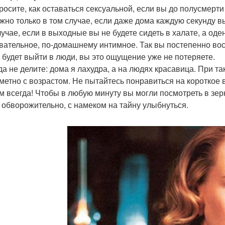
росите, как оставаться сексуальной, если вы до полусмерти
жно только в том случае, если даже дома каждую секунду в
лучае, если в выходные вы не будете сидеть в халате, а оден
вательное, по-домашнему интимное. Так вы постепенно вос
 будет выйти в люди, вы это ощущение уже не потеряете.
да не делите: дома я лахудра, а на людях красавица. При т
аметно с возрастом. Не пытайтесь понравиться на короткое 
м всегда! Чтобы в любую минуту вы могли посмотреть в зерка
, обворожительно, с намеком на тайну улыбнуться.