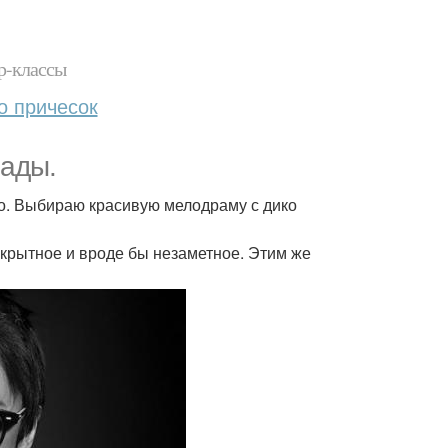
р-классы
о причесок
мады.
ино. Выбираю красивую мелодраму с дико
скрытное и вроде бы незаметное. Этим же