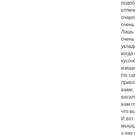
подоб
отлич
очаро
очень
Лишь 
очень
уклад
когда
кусоч
изящн
Но са
привл
вами,
васил
вам го
что в
И вот
мышц.
у них 