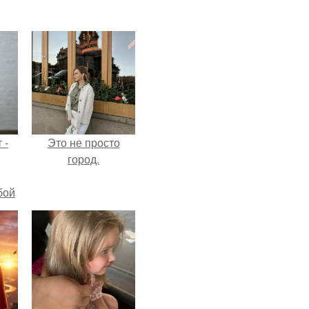
 -
Это не просто
город.
бой