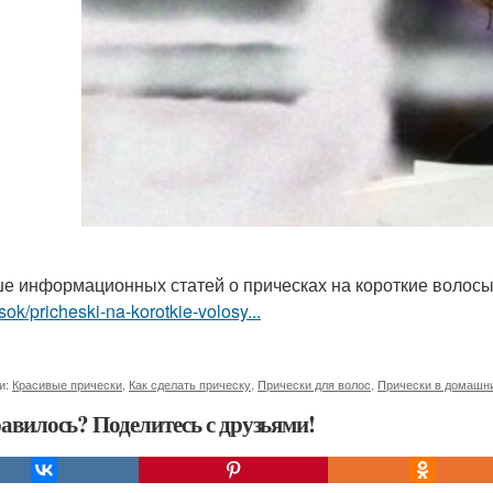
е информационных статей о прическах на короткие волос
sok/pricheski-na-korotkie-volosy...
и:
Красивые прически
,
Как сделать прическу
,
Прически для волос
,
Прически в домашн
авилось? Поделитесь с друзьями!