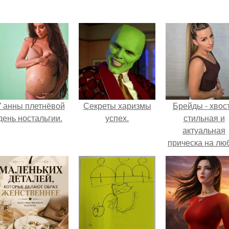
 анны плетнёвой
Секреты харизмы
Брейды - хвост
день ностальгии.
успех.
стильная и
актуальная
прическа на лю
случай.