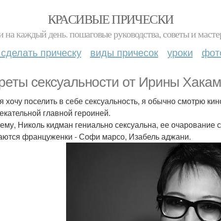
КРАСИВЫЕ ПРИЧЕСКИ
и на каждый день. пошаговые руководства, советы и масте
 сделать прическу
виды причесок
уроки
фот
реты сексуальности от Ирины Хака
 я хочу поселить в себе сексуальность, я обычно смотрю к
екательной главной героиней.
ему, Николь кидман гениально сексуальна, ее очарование 
аются француженки - Софи марсо, Изабель аджани.