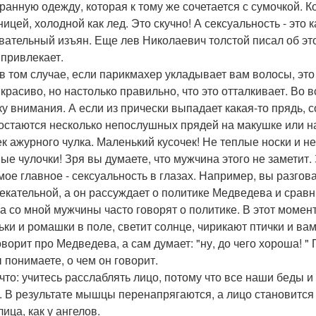
ранную одежду, которая к тому же сочетается с сумочкой. К
ницей, холодной как лед. Это скучно! А сексуальность - это
вательный изъян. Еще лев Николаевич толстой писал об эт
 привлекает.
в том случае, если парикмахер укладывает вам волосы, это
 красиво, но настолько правильно, что это отталкивает. Во
ку внимания. А если из прически выпадает какая-то прядь, 
 остаются несколько непослушных прядей на макушке или на
ек ажурного чулка. Маленький кусочек! Не теплые носки и н
ые чулочки! Зря вы думаете, что мужчина этого не заметит. 
мое главное - сексуальность в глазах. Например, вы разгов
екательной, а он рассуждает о политике Медведева и сравни
 а со мной мужчины часто говорят о политике. В этот момен
ьки и ромашки в поле, светит солнце, чирикают птички и ва
ворит про Медведева, а сам думает: "ну, до чего хороша! " 
ы понимаете, о чем он говорит.
 что: учитесь расслаблять лицо, потому что все наши беды 
 В результате мышцы перенапрягаются, а лицо становится ж
лица, как у ангелов.