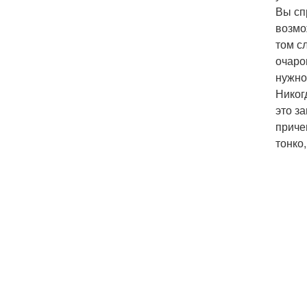
Вы сп
возмо
том с
очаро
нужно
Никог
это з
приче
тонко