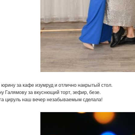
 юрину за кафе изумруд и отлично накрытый стол.
ну Галямову за вкуснющий торт, зефир, безе.
га цируль наш вечер незабываемым сделала!