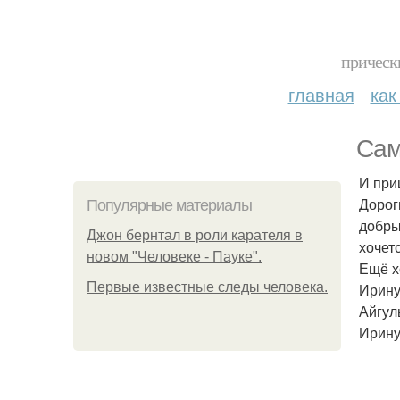
прическ
главная
как
Сам
И при
Дорог
Популярные материалы
добры
Джон бернтал в роли карателя в
хочет
новом "Человеке - Пауке".
Ещё х
Первые известные следы человека.
Ирину
Айгул
Ирину