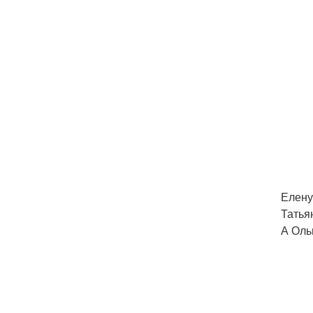
Елену
Татья
А Оль