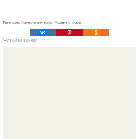
Категории:
Прически для волос
,
Модные стрижки
Читайте также
Корейский уход за волосами. Моя корейская косметика
для восстановления волос