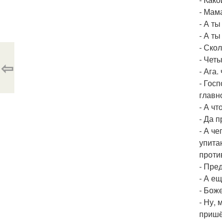
- Мам
- А т
- А т
- Ско
- Четы
⇦
- Ага.
- Гос
главн
- А чт
- Да 
- А ч
упита
проти
- Пре
- А ещ
- Бож
- Ну,
пришё