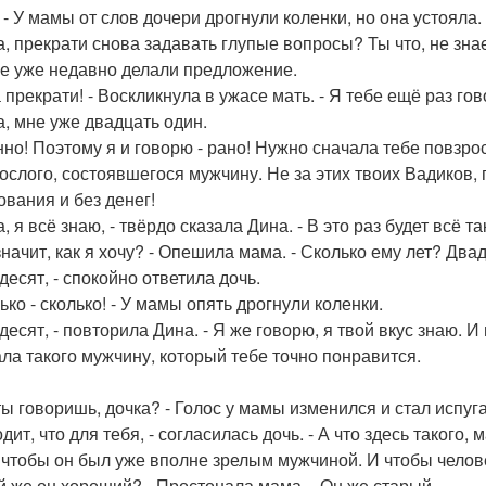
? - У мамы от слов дочери дрогнули коленки, но она устояла
а, прекрати снова задавать глупые вопросы? Ты что, не зн
е уже недавно делали предложение.
 прекрати! - Воскликнула в ужасе мать. - Я тебе ещё раз гов
а, мне уже двадцать один.
нно! Поэтому я и говорю - рано! Нужно сначала тебе повзро
рослого, состоявшегося мужчину. Не за этих твоих Вадиков, 
ования и без денег!
, я всё знаю, - твёрдо сказала Дина. - В это раз будет всё та
 значит, как я хочу? - Опешила мама. - Сколько ему лет? Дв
десят, - спокойно ответила дочь.
ько - сколько! - У мамы опять дрогнули коленки.
десят, - повторила Дина. - Я же говорю, я твой вкус знаю. 
ла такого мужчину, который тебе точно понравится.
 ты говоришь, дочка? - Голос у мамы изменился и стал исп
дит, что для тебя, - согласилась дочь. - А что здесь такого
 чтобы он был уже вполне зрелым мужчиной. И чтобы челов
ой же он хороший? - Простонала мама. - Он же старый.