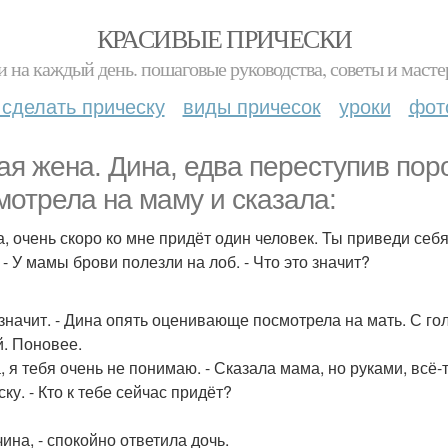
КРАСИВЫЕ ПРИЧЕСКИ
и на каждый день. пошаговые руководства, советы и масте
 сделать прическу
виды причесок
уроки
фот
ая жена. Дина, едва переступив пор
мотрела на маму и сказала:
а, очень скоро ко мне придёт один человек. Ты приведи себя
 - У мамы брови полезли на лоб. - Что это значит?
и значит. - Дина опять оценивающе посмотрела на мать. С го
й. Поновее.
а, я тебя очень не понимаю. - Сказала мама, но руками, всё
ку. - Кто к тебе сейчас придёт?
ина, - спокойно ответила дочь.