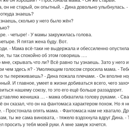
а, он не старый, он опытный. - Дина довольно улыбнулась. 
ы откуда знаешь?
ы знаешь, сколько у него было жён?
лько?
ре. - четыре! - У мамы закружилась голова.
 четыре. Я пятая жена буду. Вот.
поди. - Мама всё-таки не выдержала и обессиленно опустилас
ое, ты так спокойно об этом говоришь ….
о мне, скрывать что ли? Всё равно ты узнаешь. Зато у него и
при чем здесь я? - Умоляющим голосом спросила мама. - Тебе
его ты переживаешь? - Дина пожала плечами. - Он вполне н
нный. И главное, умеет в жизни добиваться всего, чего захо
виться нашему союзу, то это его ещё больше раззадорит.
дставляю женишка … - мама обхватила голову руками. - Сва
ё он сказал, что он на фантомаса характером похож. Но я не
е. - Простонала опять мама. - Фантомаса нам не хватало. Др
 мам, ты же сама виновата, - тяжело вздохнула вдруг Дина. -
л просить у тебя моей руки. А мне замуж хочется.