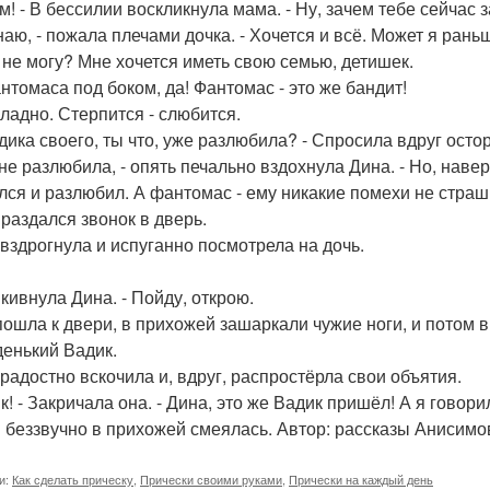
ем! - В бессилии воскликнула мама. - Ну, зачем тебе сейчас 
знаю, - пожала плечами дочка. - Хочется и всё. Может я ран
 не могу? Мне хочется иметь свою семью, детишек.
антомаса под боком, да! Фантомас - это же бандит!
 ладно. Стерпится - слюбится.
адика своего, ты что, уже разлюбила? - Спросила вдруг ост
, не разлюбила, - опять печально вздохнула Дина. - Но, нав
лся и разлюбил. А фантомас - ему никакие помехи не страш
 раздался звонок в дверь.
вздрогнула и испуганно посмотрела на дочь.
- кивнула Дина. - Пойду, открою.
пошла к двери, в прихожей зашаркали чужие ноги, и потом в
енький Вадик.
радостно вскочила и, вдруг, распростёрла свои объятия.
к! - Закричала она. - Дина, это же Вадик пришёл! А я говори
 беззвучно в прихожей смеялась. Автор: рассказы Анисимов
и:
Как сделать прическу
,
Прически своими руками
,
Прически на каждый день