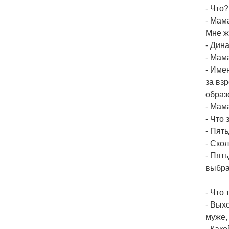
- Что
- Мам
Мне ж
- Дина
- Мам
- Име
за вз
образ
- Мама
- Что
- Пять
- Скол
- Пять
выбра
- Что
- Выхо
муже,
- Как