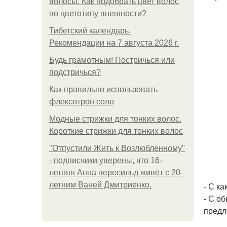
волосы. Как подобрать цвет волос
по цветотипу внешности?
Тибетский календарь.
Рекомендации на 7 августа 2026 г.
Будь грамотным! Постричься или
подстричься?
Как правильно использовать
флексотрон соло
Модные стрижки для тонких волос.
Короткие стрижки для тонких волос
"Отпустили Жить к Возлюбленному"
- подписчики уверены, что 16-
летняя Анна пересильд живёт с 20-
летним Ваней Дмитриенко.
- С к
- С о
предл