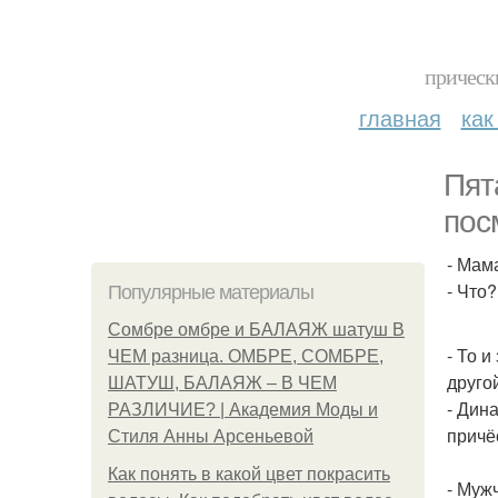
прическ
главная
как
Пят
пос
- Мам
- Что?
Популярные материалы
Сомбре омбре и БАЛАЯЖ шатуш В
- То 
ЧЕМ разница. ОМБРЕ, СОМБРЕ,
друго
ШАТУШ, БАЛАЯЖ – В ЧЕМ
- Дин
РАЗЛИЧИЕ? | Академия Моды и
причёс
Стиля Анны Арсеньевой
Как понять в какой цвет покрасить
- Мужч