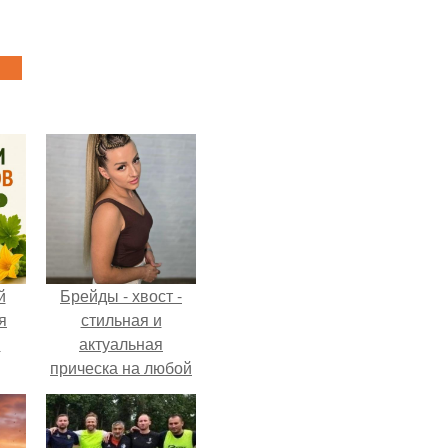
й
Брейды - хвост -
я
стильная и
м
актуальная
прическа на любой
случай.