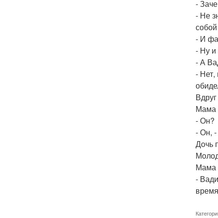
- Зач
- Не 
собой
- И ф
- Ну и
- А В
- Нет
обиде
Вдруг
Мама 
- Он?
- Он, 
Дочь 
Молод
Мама 
- Вади
время
Категори