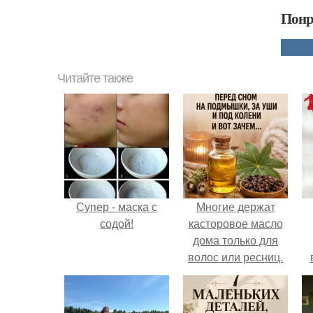
Понр
Читайте также
Супер - маска с
Многие держат
содой!
касторовое масло
дома только для
волос или ресниц.