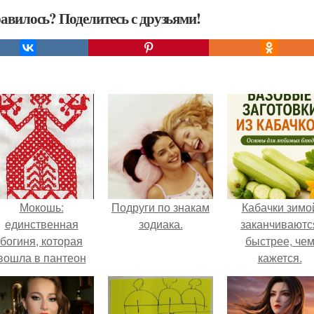
авилось? Поделитесь с друзьями!
Мокошь:
Подруги по знакам
Кабачки зимо
единственная
зодиака.
заканчиваютс
богиня, которая
быстрее, че
вошла в пантеон
кажется.
князя Владимира.