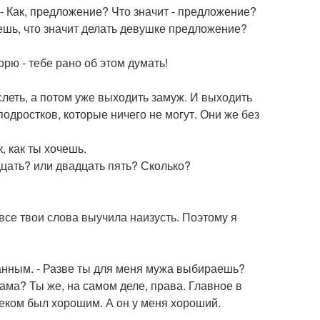
. - Как, предложение? Что значит - предложение?
аешь, что значит делать девушке предложение?
орю - тебе рано об этом думать!
слеть, а потом уже выходить замуж. И выходить
подростков, которые ничего не могут. Они же без
к, как ты хочешь.
адцать? или двадцать пять? Сколько?
И все твои слова выучила наизусть. Поэтому я
уганным. - Разве ты для меня мужа выбираешь?
, мама? Ты же, на самом деле, права. Главное в
еком был хорошим. А он у меня хороший.