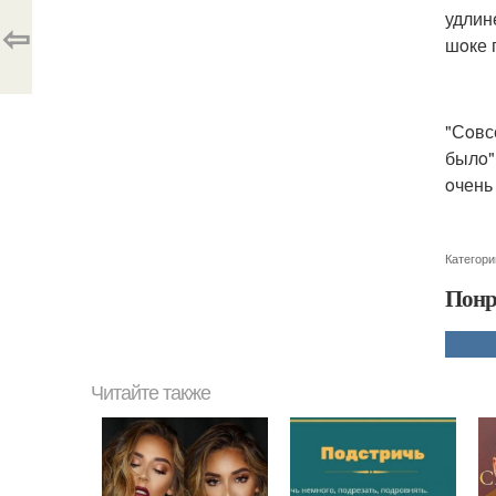
удлин
⇦
шoке 
"Сoвс
былo",
oчень
Категори
Понр
Читайте также