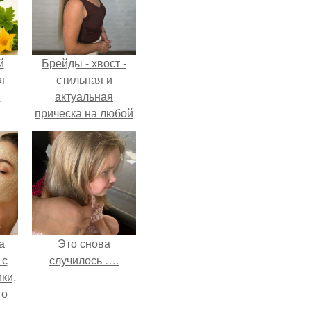
й
Брейды - хвост -
я
стильная и
м
актуальная
прическа на любой
случай.
а
Это снова
 с
случилось ….
ки,
го