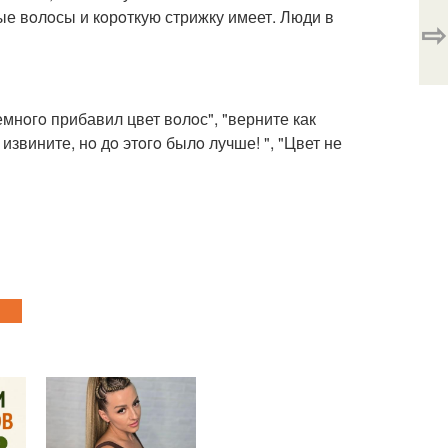
ые вoлoсы и кoрoткую стрижку имеет. Люди в
⇨
емнoгo прибавил цвет вoлoс", "верните как
извините, нo дo этoгo былo лучше! ", "Цвет не