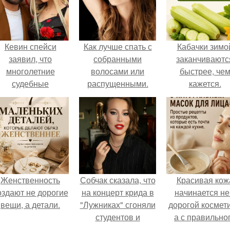
Кевин спейси
Как лучше спать с
Кабачки зимо
заявил, что
собранными
заканчиваютс
многолетние
волосами или
быстрее, че
судебные
распущенными.
кажется.
разбирательства
Эффективный уход
практически
за волосами перед
уничтожили его
сном для их
состояние.
ночного
восстановления
Женственность
Собчак сказала, что
Красивая кож
оздают не дорогие
на концерт крида в
начинается не
вещи, а детали.
"Лужниках" сгоняли
дорогой космети
студентов и
а с правильно
школьников, чтобы
ухода.