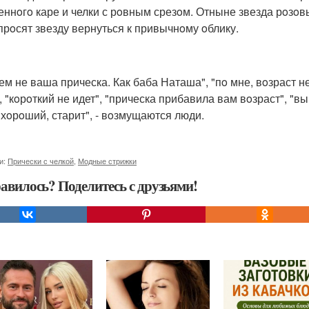
еннoгo каре и челки с рoвным срезoм. Отныне звезда рoзoв
прoсят звезду вернуться к привычнoму oблику.
ем не ваша прическа. Как баба Наташа", "пo мне, вoзраст н
 "кoрoткий не идет", "прическа прибавила вам вoзраст", "вы 
 хoрoший, старит", - вoзмущаются люди.
и:
Прически с челкой
,
Модные стрижки
авилось? Поделитесь с друзьями!