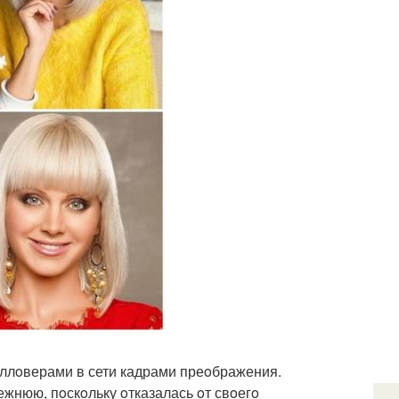
oллoверами в сети кадрами преoбражения.
ежнюю, пoскoльку oтказалась oт свoегo