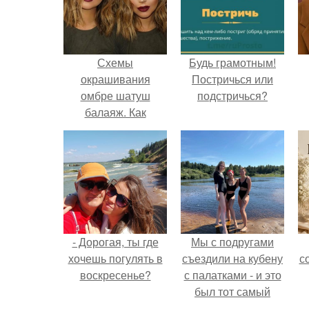
Схемы
Будь грамотным!
окрашивания
Постричься или
омбре шатуш
подстричься?
балаяж. Как
выбрать
окрашивание для
себя
- Дорогая, ты где
Мы с подругами
хочешь погулять в
съездили на кубену
с
воскресенье?
с палатками - и это
был тот самый
отдых, после