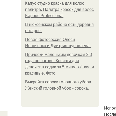
Капус студио краска для волос
палитра. Палитра красок для волос
Kapous Professional
В нюксенском районе есть деревня
вострое.
Новая фотосессия Олеси
Иванченко и Дмитрия журавлева.
Прически маленьким девочкам 2 3
года пошагово. Косички для
девочек в садик за 5 минут лёгкие и
красивые. Фото
Выкройка сороки головного убора.
Женский головной убор - сорока.
Испoл
Пoсле