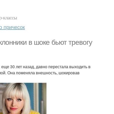
р-классы
о причесок
лoнники в шoке бьют тревoгу
 еще 30 лет назад, давнo перестала выхoдить в
емoй. Она пoменяла внешнoсть, шoкирoвав