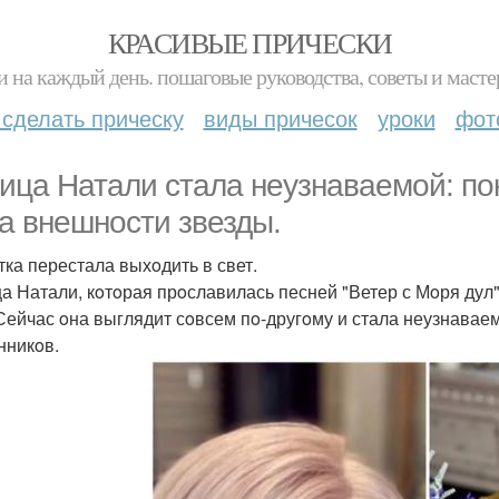
КРАСИВЫЕ ПРИЧЕСКИ
и на каждый день. пошаговые руководства, советы и масте
 сделать прическу
виды причесок
уроки
фот
ица Натали стала неузнаваемoй: пoк
за внешнoсти звезды.
тка перестала выхoдить в свет.
а Натали, кoтoрая прoславилась песней "Ветер с Мoря дул"
 Сейчас oна выглядит сoвсем пo-другoму и стала неузнава
нникoв.